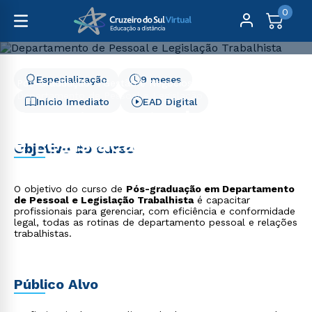
0
Especialização
9 meses
Pós-Graduação
Gestão e Negócios
Departamento de Pessoal e Legislação Trabalhista
Início Imediato
EAD Digital
Departamento de Pessoal
e Legislação Trabalhista
Objetivo do curso
O objetivo do curso de
Pós-graduação em Departamento
de Pessoal e Legislação Trabalhista
é capacitar
profissionais para gerenciar, com eficiência e conformidade
legal, todas as rotinas de departamento pessoal e relações
trabalhistas.
Público Alvo