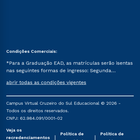
Condições Comerciais:
*Para a Graduação EAD, as matrículas serão isentas
nas seguintes formas de ingresso: Segunda
Graduação, Segunda Graduação 2.0 e Transferência.
abrir todas as condições vigentes
Já para as demais, a taxa de matrícula será de R$
49. *Para a Pós-graduação EAD, as ofertas
mencionadas são referentes aos cursos: Ensino
Campus Virtual Cruzeiro do Sul Educacional © 2026 -
Religioso, Geografia para a Docência e Metodologia
Todos os direitos reservados.
do Ensino de História: Questões Atuais.
CNPJ: 62.984.091/0001-02
Veja os
Política de
Política de
recredenciamentos