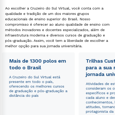
Ao escolher a Cruzeiro do Sul Virtual, você conta com a
qualidade e tradição de um dos maiores grupos
educacionais de ensino superior do Brasil. Nosso
compromisso é oferecer ao aluno qualidade de ensino com
métodos inovadores e docentes especializados, além de
infraestrutura moderna e diversos cursos de graduação e
pós-graduação. Assim, você tem a liberdade de escolher a
Rápido e fácil
melhor opção para sua jornada universitária.
WhatsApp
ou
Mais de 1300 polos em
Trilhas Cus
todo o Brasil
para a sua
jornada uni
A Cruzeiro do Sul Virtual está
presente em todo o país,
Atividades de e
oferecendo os melhores cursos
consideram os o
de graduação e pós-graduação a
específicos e pro
distância do país
Estou de acordo com a
Política de Privacidade.
e
cada aluno e de
autorizo que meus dados sejam utilizados para o
conhecimentos, 
envio de conteúdos da Cruzeiro do Sul.
atitudes, tornan
protagonista da