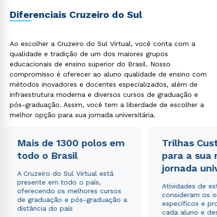
Diferenciais Cruzeiro do Sul
Ao escolher a Cruzeiro do Sul Virtual, você conta com a
qualidade e tradição de um dos maiores grupos
Rápido e fácil
WhatsApp
educacionais de ensino superior do Brasil. Nosso
compromisso é oferecer ao aluno qualidade de ensino com
ou
métodos inovadores e docentes especializados, além de
infraestrutura moderna e diversos cursos de graduação e
pós-graduação. Assim, você tem a liberdade de escolher a
melhor opção para sua jornada universitária.
Mais de 1300 polos em
Trilhas Cus
Estou de acordo com a
Política de Privacidade.
e
todo o Brasil
para a sua
autorizo que meus dados sejam utilizados para o
jornada uni
envio de conteúdos da Cruzeiro do Sul.
A Cruzeiro do Sul Virtual está
presente em todo o país,
Atividades de e
oferecendo os melhores cursos
consideram os o
de graduação e pós-graduação a
específicos e pro
distância do país
cada aluno e de