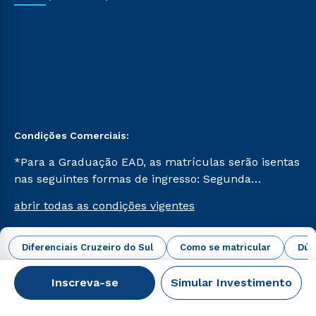
Condições Comerciais:
*Para a Graduação EAD, as matrículas serão isentas
nas seguintes formas de ingresso: Segunda
Graduação, Segunda Graduação 2.0 e Transferência.
abrir todas as condições vigentes
Já para as demais, a taxa de matrícula será de R$
49. *Para a Pós-graduação EAD, as ofertas
mencionadas são referentes aos cursos: Ensino
Diferenciais Cruzeiro do Sul
Como se matricular
Dúv
Campus Virtual Cruzeiro do Sul Educacional © 2026 -
Religioso, Geografia para a Docência e Metodologia
Todos os direitos reservados.
do Ensino de História: Questões Atuais.
Inscreva-se
Simular Investimento
CNPJ: 62.984.091/0001-02
Veja os