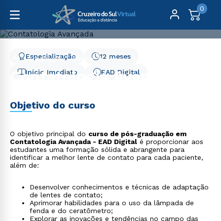
0
Especialização
12 meses
Pós-Graduação
Saúde
Contatologia Avançada
Contatologia Avançada
Início Imediato
EAD Digital
Objetivo do curso
O objetivo principal do
curso de pós-graduação em
Contatologia Avançada - EAD Digital
é proporcionar aos
estudantes uma formação sólida e abrangente para
identificar a melhor lente de contato para cada paciente,
além de:
Desenvolver conhecimentos e técnicas de adaptação
de lentes de contato;
Aprimorar habilidades para o uso da lâmpada de
fenda e do ceratômetro;
Explorar as inovações e tendências no campo das