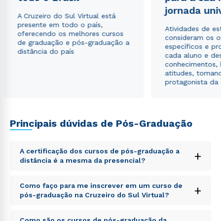
jornada uni
A Cruzeiro do Sul Virtual está
Estou de acordo com a
Política de Privacidade.
e
presente em todo o país,
Atividades de e
autorizo que meus dados sejam utilizados para o
oferecendo os melhores cursos
consideram os o
envio de conteúdos da Cruzeiro do Sul.
de graduação e pós-graduação a
específicos e pro
distância do país
cada aluno e de
conhecimentos, 
atitudes, tornan
protagonista da
Principais dúvidas de Pós-Graduação
A certificação dos cursos de pós-graduação a
+
distância é a mesma da presencial?
Sed ut perspiciatis unde omnis iste natus error sit
Como faço para me inscrever em um curso de
+
voluptatem accusantium doloremque laudantium,
pós-graduação na Cruzeiro do Sul Virtual?
totam rem aperiam, eaque ipsa quae ab illo inventore
veritatis et quasi architecto beatae vitae dicta sunt
Sed ut perspiciatis unde omnis iste natus error sit
explicabo. Nemo enim ipsam voluptatem quia
Como são os cursos de pós-graduação da