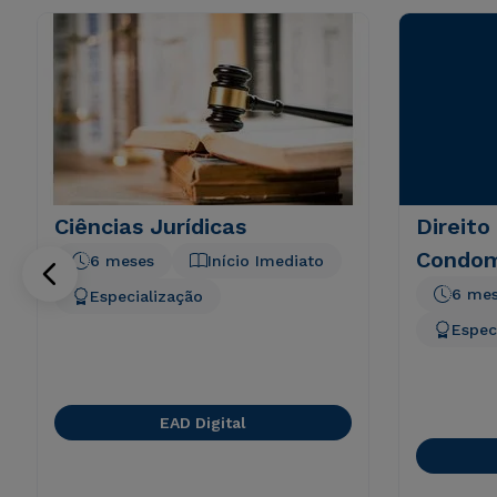
Ciências Jurídicas
Direito
Condom
6 meses
Início Imediato
6 me
Especialização
Espec
EAD Digital