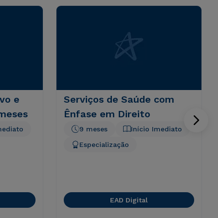
ivo e
Serviços de Saúde com
 meses
Ênfase em Direito
mediato
9 meses
Início Imediato
Especialização
EAD Digital