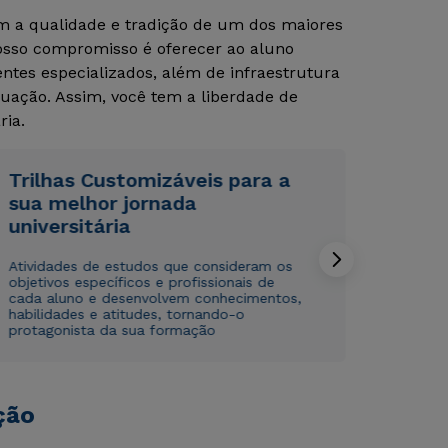
om a qualidade e tradição de um dos maiores
Nosso compromisso é oferecer ao aluno
Rápido e fácil
Rápido e fácil
tes especializados, além de infraestrutura
WhatsApp
WhatsApp
uação. Assim, você tem a liberdade de
ou
ou
ria.
Trilhas Customizáveis para a
sua melhor jornada
universitária
Atividades de estudos que consideram os
Estou de acordo com a
Estou de acordo com a
Política de Privacidade.
Política de Privacidade.
e
e
objetivos específicos e profissionais de
autorizo que meus dados sejam utilizados para o
autorizo que meus dados sejam utilizados para o
cada aluno e desenvolvem conhecimentos,
envio de conteúdos da Cruzeiro do Sul.
envio de conteúdos da Cruzeiro do Sul.
habilidades e atitudes, tornando-o
protagonista da sua formação
ção