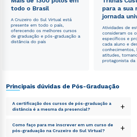
Mais de 1300 polos em
Trilhas Cus
todo o Brasil
para a sua
Estou de acordo com a
Política de Privacidade.
e
jornada uni
autorizo que meus dados sejam utilizados para o
A Cruzeiro do Sul Virtual está
envio de conteúdos da Cruzeiro do Sul.
presente em todo o país,
Atividades de e
oferecendo os melhores cursos
consideram os o
de graduação e pós-graduação a
específicos e pro
distância do país
cada aluno e de
conhecimentos, 
atitudes, tornan
protagonista da
Principais dúvidas de Pós-Graduação
A certificação dos cursos de pós-graduação a
+
distância é a mesma da presencial?
Sed ut perspiciatis unde omnis iste natus error sit
Como faço para me inscrever em um curso de
+
voluptatem accusantium doloremque laudantium,
pós-graduação na Cruzeiro do Sul Virtual?
totam rem aperiam, eaque ipsa quae ab illo inventore