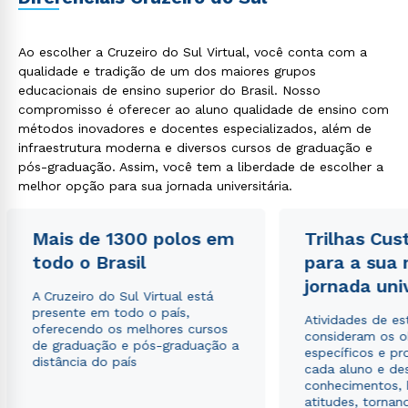
Rápido e fácil
Ao escolher a Cruzeiro do Sul Virtual, você conta com a
WhatsApp
qualidade e tradição de um dos maiores grupos
ou
educacionais de ensino superior do Brasil. Nosso
compromisso é oferecer ao aluno qualidade de ensino com
métodos inovadores e docentes especializados, além de
infraestrutura moderna e diversos cursos de graduação e
pós-graduação. Assim, você tem a liberdade de escolher a
melhor opção para sua jornada universitária.
Estou de acordo com a
Política de Privacidade.
e
Mais de 1300 polos em
Trilhas Cus
autorizo que meus dados sejam utilizados para o
todo o Brasil
para a sua
envio de conteúdos da Cruzeiro do Sul.
jornada uni
A Cruzeiro do Sul Virtual está
presente em todo o país,
Atividades de e
oferecendo os melhores cursos
consideram os o
de graduação e pós-graduação a
específicos e pro
distância do país
cada aluno e de
conhecimentos, 
atitudes, tornan