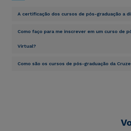
A certificação dos cursos de pós-graduação a d
Sed ut perspiciatis unde omnis iste natus error sit vol
Como faço para me inscrever em um curso de pó
totam rem aperiam, eaque ipsa quae ab illo inventore veri
sunt explicabo. Nemo enim ipsam voluptatem quia volupta
consequuntur magni dolores eos qui ratione voluptatem 
Virtual?
Sed ut perspiciatis unde omnis iste natus error sit vol
Como são os cursos de pós-graduação da Cruzei
totam rem aperiam, eaque ipsa quae ab illo inventore veri
sunt explicabo. Nemo enim ipsam voluptatem quia volupta
consequuntur magni dolores eos qui ratione voluptatem 
Sed ut perspiciatis unde omnis iste natus error sit vol
totam rem aperiam, eaque ipsa quae ab illo inventore veri
sunt explicabo. Nemo enim ipsam voluptatem quia volupta
consequuntur magni dolores eos qui ratione voluptatem 
Vo