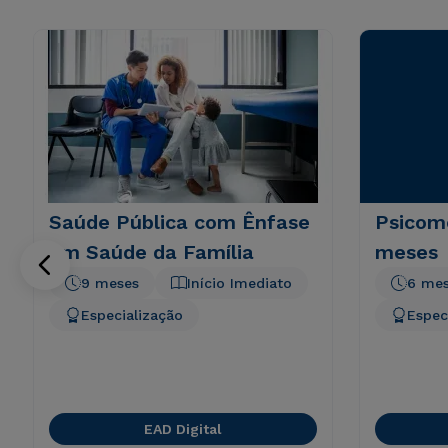
Saúde Pública com Ênfase
Psicomo
em Saúde da Família
meses
9 meses
Início Imediato
6 me
Especialização
Espec
EAD Digital