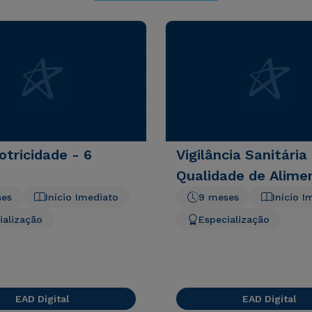
tricidade - 6
Vigilância Sanitária
Qualidade de Alime
ses
Início Imediato
9 meses
Início I
ialização
Especialização
EAD Digital
EAD Digital