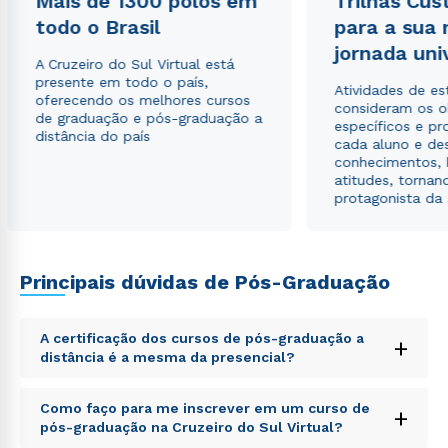
Mais de 1300 polos em
Trilhas Cus
todo o Brasil
para a sua
Estou de acordo com a
Política de Privacidade.
e
jornada uni
A Cruzeiro do Sul Virtual está
autorizo que meus dados sejam utilizados para o
presente em todo o país,
envio de conteúdos da Cruzeiro do Sul.
Atividades de e
oferecendo os melhores cursos
consideram os o
de graduação e pós-graduação a
específicos e pro
distância do país
cada aluno e de
conhecimentos, 
atitudes, tornan
protagonista da
Principais dúvidas de Pós-Graduação
A certificação dos cursos de pós-graduação a
+
distância é a mesma da presencial?
Sed ut perspiciatis unde omnis iste natus error sit
Como faço para me inscrever em um curso de
+
voluptatem accusantium doloremque laudantium,
pós-graduação na Cruzeiro do Sul Virtual?
totam rem aperiam, eaque ipsa quae ab illo inventore