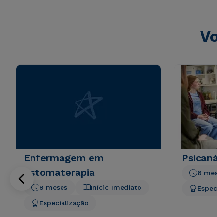
Vo
Enfermagem em
Psicaná
Estomaterapia
6 me
9 meses
Início Imediato
Espec
Especialização