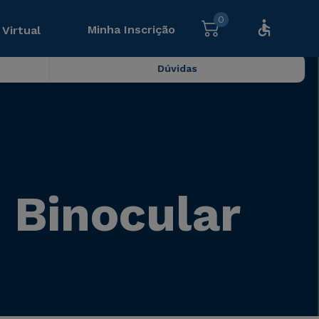
0
Minha Inscrição
 Virtual
Dúvidas
o Binocular