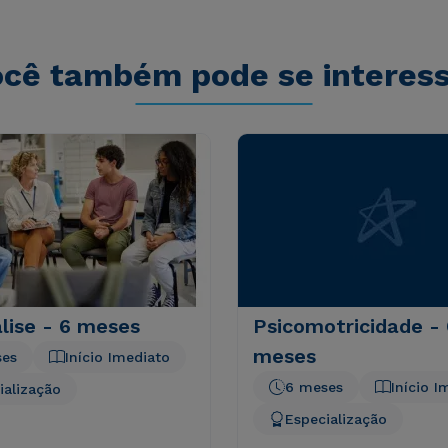
cê também pode se interes
lise - 6 meses
Psicomotricidade - 
meses
ses
Início Imediato
6 meses
Início I
ialização
Especialização