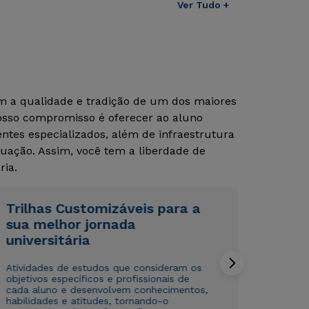
Ver Tudo +
om a qualidade e tradição de um dos maiores
Nosso compromisso é oferecer ao aluno
tes especializados, além de infraestrutura
uação. Assim, você tem a liberdade de
ria.
Rápido e fácil
Rápido e fácil
WhatsApp
WhatsApp
Trilhas Customizáveis para a
ou
ou
sua melhor jornada
universitária
Atividades de estudos que consideram os
objetivos específicos e profissionais de
cada aluno e desenvolvem conhecimentos,
habilidades e atitudes, tornando-o