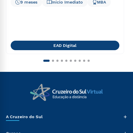
9 meses
Início Imediato
MBA
EAD Digital
+
A Cruzeiro do Sul