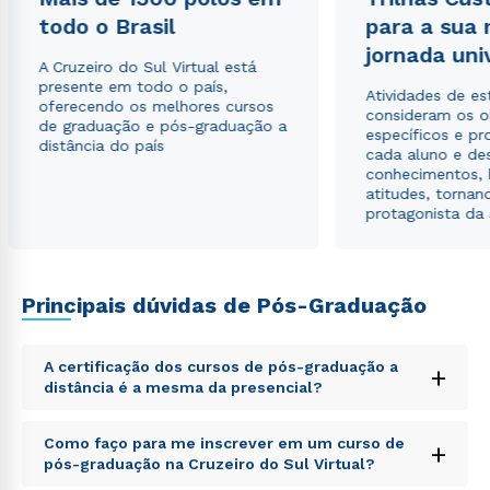
Estou de acordo com a
Política de Privacidade.
e
todo o Brasil
autorizo que meus dados sejam utilizados para o
para a sua
envio de conteúdos da Cruzeiro do Sul.
jornada uni
A Cruzeiro do Sul Virtual está
presente em todo o país,
Atividades de e
oferecendo os melhores cursos
consideram os o
de graduação e pós-graduação a
específicos e pro
distância do país
cada aluno e de
conhecimentos, 
atitudes, tornan
protagonista da
Principais dúvidas de Pós-Graduação
A certificação dos cursos de pós-graduação a
+
distância é a mesma da presencial?
Sed ut perspiciatis unde omnis iste natus error sit
Como faço para me inscrever em um curso de
+
voluptatem accusantium doloremque laudantium,
pós-graduação na Cruzeiro do Sul Virtual?
totam rem aperiam, eaque ipsa quae ab illo inventore