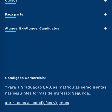
+
Cursos
+
Faça parte
+
Alunos, Ex-Alunos, Candidatos
Condições Comerciais:
*Para a Graduação EAD, as matrículas serão isentas
nas seguintes formas de ingresso: Segunda
Graduação, Segunda Graduação 2.0 e Transferência.
abrir todas as condições vigentes
Já para as demais, a taxa de matrícula será de R$
49. *Para a Pós-graduação EAD, as ofertas