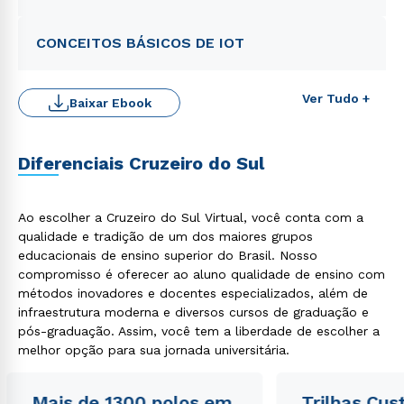
CONCEITOS BÁSICOS DE IOT
Ver Tudo +
Baixar Ebook
Diferenciais Cruzeiro do Sul
Ao escolher a Cruzeiro do Sul Virtual, você conta com a
Rápido e fácil
qualidade e tradição de um dos maiores grupos
WhatsApp
educacionais de ensino superior do Brasil. Nosso
ou
compromisso é oferecer ao aluno qualidade de ensino com
métodos inovadores e docentes especializados, além de
infraestrutura moderna e diversos cursos de graduação e
pós-graduação. Assim, você tem a liberdade de escolher a
melhor opção para sua jornada universitária.
Mais de 1300 polos em
Trilhas Cus