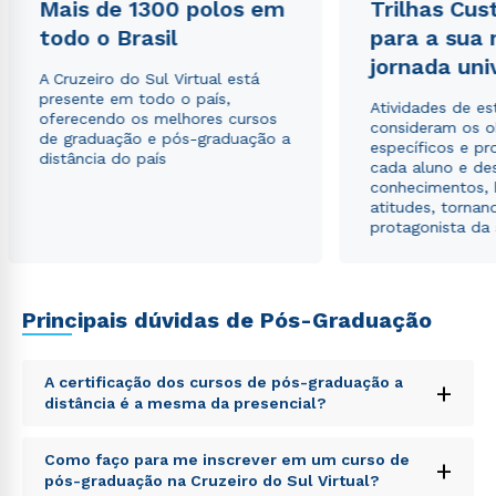
Mais de 1300 polos em
Trilhas Cus
Estou de acordo com a
Política de Privacidade.
e
autorizo que meus dados sejam utilizados para o
todo o Brasil
para a sua
envio de conteúdos da Cruzeiro do Sul.
jornada uni
A Cruzeiro do Sul Virtual está
presente em todo o país,
Atividades de e
oferecendo os melhores cursos
consideram os o
de graduação e pós-graduação a
específicos e pro
distância do país
cada aluno e de
conhecimentos, 
atitudes, tornan
protagonista da
Principais dúvidas de Pós-Graduação
A certificação dos cursos de pós-graduação a
+
distância é a mesma da presencial?
Sed ut perspiciatis unde omnis iste natus error sit
Como faço para me inscrever em um curso de
+
voluptatem accusantium doloremque laudantium,
pós-graduação na Cruzeiro do Sul Virtual?
totam rem aperiam, eaque ipsa quae ab illo inventore