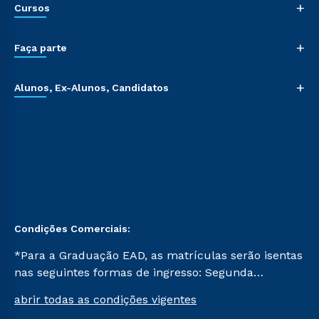
+
Cursos
+
Faça parte
+
Alunos, Ex-Alunos, Candidatos
Condições Comerciais:
*Para a Graduação EAD, as matrículas serão isentas
nas seguintes formas de ingresso: Segunda
Graduação, Segunda Graduação 2.0 e Transferência.
abrir todas as condições vigentes
Já para as demais, a taxa de matrícula será de R$