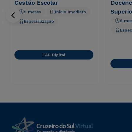
Gestão Escolar
Docênc
Superio
9 meses
Início Imediato
9 me
Especialização
Espec
EAD Digital