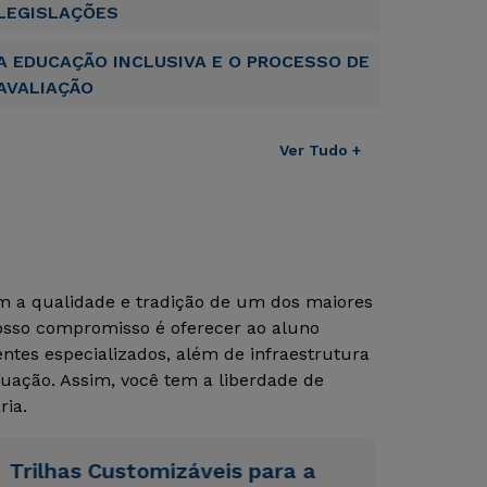
LEGISLAÇÕES
A EDUCAÇÃO INCLUSIVA E O PROCESSO DE
AVALIAÇÃO
Ver Tudo +
Rápido e fácil
Rápido e fácil
WhatsApp
WhatsApp
ou
ou
om a qualidade e tradição de um dos maiores
Nosso compromisso é oferecer ao aluno
tes especializados, além de infraestrutura
uação. Assim, você tem a liberdade de
ria.
Estou de acordo com a
Estou de acordo com a
Política de Privacidade.
Política de Privacidade.
e
e
autorizo que meus dados sejam utilizados para o
autorizo que meus dados sejam utilizados para o
Trilhas Customizáveis para a
envio de conteúdos da Cruzeiro do Sul.
envio de conteúdos da Cruzeiro do Sul.