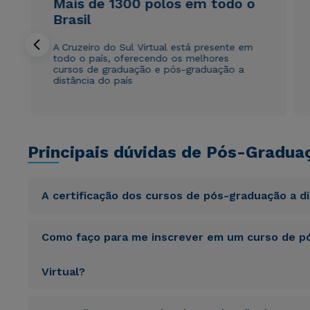
Mais de 1300 polos em todo o
Brasil
A Cruzeiro do Sul Virtual está presente em
todo o país, oferecendo os melhores
cursos de graduação e pós-graduação a
distância do país
Principais dúvidas de Pós-Gradua
A certificação dos cursos de pós-graduação a d
Sed ut perspiciatis unde omnis iste natus error sit vol
Como faço para me inscrever em um curso de pó
totam rem aperiam, eaque ipsa quae ab illo inventore veri
sunt explicabo. Nemo enim ipsam voluptatem quia volupta
consequuntur magni dolores eos qui ratione voluptatem 
Virtual?
Sed ut perspiciatis unde omnis iste natus error sit vol