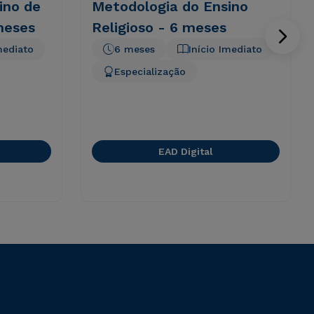
ino de
Metodologia do Ensino
meses
Religioso - 6 meses
mediato
6 meses
Início Imediato
Especialização
EAD Digital