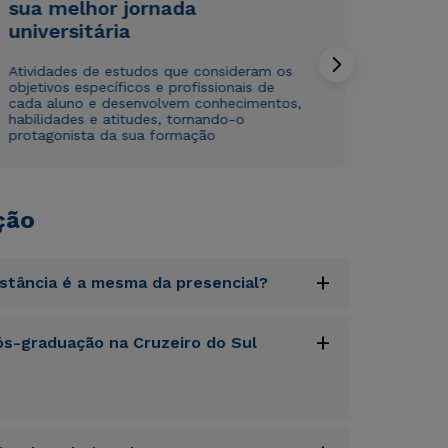
sua melhor jornada
universitária
Atividades de estudos que consideram os
objetivos específicos e profissionais de
cada aluno e desenvolvem conhecimentos,
habilidades e atitudes, tornando-o
protagonista da sua formação
ção
+
istância é a mesma da presencial?
uptatem accusantium doloremque laudantium,
+
s-graduação na Cruzeiro do Sul
tatis et quasi architecto beatae vitae dicta
s sit aspernatur aut odit aut fugit, sed quia
sequi nesciunt.
uptatem accusantium doloremque laudantium,