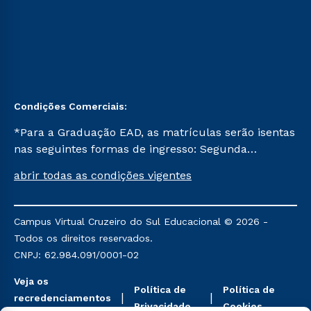
Condições Comerciais:
*Para a Graduação EAD, as matrículas serão isentas
nas seguintes formas de ingresso: Segunda
Graduação, Segunda Graduação 2.0 e Transferência.
abrir todas as condições vigentes
Já para as demais, a taxa de matrícula será de R$
49. *Para a Pós-graduação EAD, as ofertas
mencionadas são referentes aos cursos: Ensino
Campus Virtual Cruzeiro do Sul Educacional © 2026 -
Religioso, Geografia para a Docência e Metodologia
Todos os direitos reservados.
do Ensino de História: Questões Atuais.
CNPJ: 62.984.091/0001-02
Veja os
Política de
Política de
recredenciamentos
Privacidade
Cookies