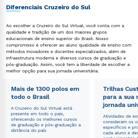
Diferenciais Cruzeiro do Sul
Ao escolher a Cruzeiro do Sul Virtual, você conta com a
qualidade e tradição de um dos maiores grupos
educacionais de ensino superior do Brasil. Nosso
compromisso é oferecer ao aluno qualidade de ensino com
Estou de acordo com a
Política de Privacidade.
e
autorizo que meus dados sejam utilizados para o
métodos inovadores e docentes especializados, além de
envio de conteúdos da Cruzeiro do Sul.
infraestrutura moderna e diversos cursos de graduação e
pós-graduação. Assim, você tem a liberdade de escolher a
melhor opção para sua jornada universitária.
Mais de 1300 polos em
Trilhas Cus
todo o Brasil
para a sua
jornada uni
A Cruzeiro do Sul Virtual está
presente em todo o país,
Atividades de e
oferecendo os melhores cursos
consideram os o
de graduação e pós-graduação a
específicos e pro
distância do país
cada aluno e de