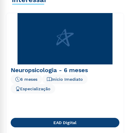
explicabo. Nemo enim ipsam voluptatem quia
voluptas sit aspernatur aut odit aut fugit, sed quia
consequuntur magni dolores eos qui ratione
voluptatem sequi nesciunt.
Neuropsicologia - 6 meses
6 meses
Início Imediato
Especialização
EAD Digital