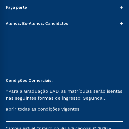
+
Faça parte
+
Alunos, Ex-Alunos, Candidatos
Condições Comerciais:
*Para a Graduação EAD, as matrículas serão isentas
nas seguintes formas de ingresso: Segunda
Graduação, Segunda Graduação 2.0 e Transferência.
abrir todas as condições vigentes
Já para as demais, a taxa de matrícula será de R$
49. *Para a Pós-graduação EAD, as ofertas
mencionadas são referentes aos cursos: Ensino
Campus Virtual Cruzeiro do Sul Educacional © 2026 -