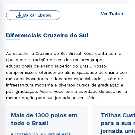
Ver Tudo +
Baixar Ebook
Diferenciais Cruzeiro do Sul
Ao escolher a Cruzeiro do Sul Virtual, você conta com a
qualidade e tradição de um dos maiores grupos
educacionais de ensino superior do Brasil. Nosso
Rápido e fácil
compromisso é oferecer ao aluno qualidade de ensino com
WhatsApp
métodos inovadores e docentes especializados, além de
ou
infraestrutura moderna e diversos cursos de graduação e
pós-graduação. Assim, você tem a liberdade de escolher a
melhor opção para sua jornada universitária.
Mais de 1300 polos em
Trilhas Cus
todo o Brasil
para a sua
jornada uni
Estou de acordo com a
Política de Privacidade.
e
A Cruzeiro do Sul Virtual está