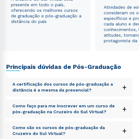
autorizo que meus dados sejam utilizados para o
presente em todo o país,
envio de conteúdos da Cruzeiro do Sul.
Atividades de e
oferecendo os melhores cursos
consideram os o
de graduação e pós-graduação a
específicos e pro
distância do país
cada aluno e de
conhecimentos, 
atitudes, tornan
protagonista da
Principais dúvidas de Pós-Graduação
A certificação dos cursos de pós-graduação a
+
distância é a mesma da presencial?
Sed ut perspiciatis unde omnis iste natus error sit
Como faço para me inscrever em um curso de
+
voluptatem accusantium doloremque laudantium,
pós-graduação na Cruzeiro do Sul Virtual?
totam rem aperiam, eaque ipsa quae ab illo inventore
veritatis et quasi architecto beatae vitae dicta sunt
Sed ut perspiciatis unde omnis iste natus error sit
explicabo. Nemo enim ipsam voluptatem quia
Como são os cursos de pós-graduação da
+
voluptatem accusantium doloremque laudantium,
voluptas sit aspernatur aut odit aut fugit, sed quia
Cruzeiro do Sul Virtual?
totam rem aperiam, eaque ipsa quae ab illo inventore