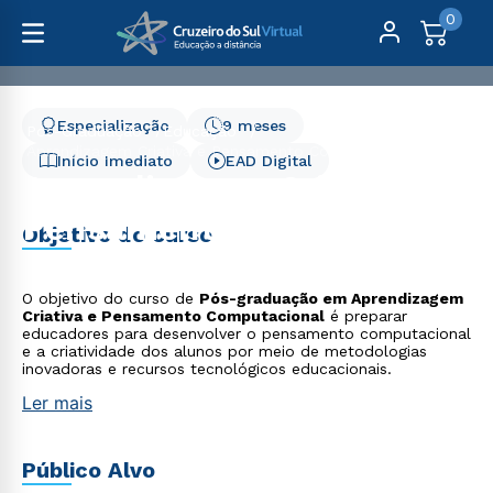
0
Especialização
9 meses
Pós-Graduação
Educação
Aprendizagem Criativa e Pensamento Computacional
Início Imediato
EAD Digital
Aprendizagem Criativa e
Pensamento
Objetivo do curso
Computacional
O objetivo do curso de
Pós-graduação em Aprendizagem
Criativa e Pensamento Computacional
é preparar
educadores para desenvolver o pensamento computacional
e a criatividade dos alunos por meio de metodologias
inovadoras e recursos tecnológicos educacionais.
Ler mais
Público Alvo