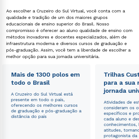
Ao escolher a Cruzeiro do Sul Virtual, você conta com a
qualidade e tradição de um dos maiores grupos
educacionais de ensino superior do Brasil. Nosso
compromisso é oferecer ao aluno qualidade de ensino com
métodos inovadores e docentes especializados, além de
infraestrutura moderna e diversos cursos de graduação e
pós-graduação. Assim, você tem a liberdade de escolher a
melhor opção para sua jornada universitária.
Rápido e fácil
WhatsApp
Mais de 1300 polos em
ou
Trilhas Cus
todo o Brasil
para a sua
jornada uni
A Cruzeiro do Sul Virtual está
presente em todo o país,
Atividades de e
oferecendo os melhores cursos
consideram os o
de graduação e pós-graduação a
específicos e pro
distância do país
cada aluno e de
Estou de acordo com a
Política de Privacidade.
e
conhecimentos, 
autorizo que meus dados sejam utilizados para o
atitudes, tornan
envio de conteúdos da Cruzeiro do Sul.
protagonista da