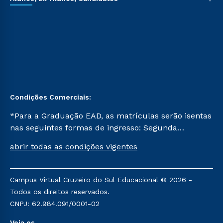
Condições Comerciais:
*Para a Graduação EAD, as matrículas serão isentas
nas seguintes formas de ingresso: Segunda
Graduação, Segunda Graduação 2.0 e Transferência.
abrir todas as condições vigentes
Já para as demais, a taxa de matrícula será de R$
49. *Para a Pós-graduação EAD, as ofertas
mencionadas são referentes aos cursos: Ensino
Campus Virtual Cruzeiro do Sul Educacional © 2026 -
Religioso, Geografia para a Docência e Metodologia
Todos os direitos reservados.
do Ensino de História: Questões Atuais.
CNPJ: 62.984.091/0001-02
Veja os