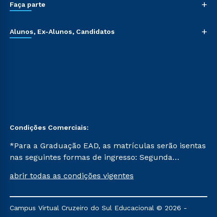
+
Faça parte
+
Alunos, Ex-Alunos, Candidatos
Condições Comerciais:
*Para a Graduação EAD, as matrículas serão isentas
nas seguintes formas de ingresso: Segunda
Graduação, Segunda Graduação 2.0 e Transferência.
abrir todas as condições vigentes
Já para as demais, a taxa de matrícula será de R$
49. *Para a Pós-graduação EAD, as ofertas
mencionadas são referentes aos cursos: Ensino
Campus Virtual Cruzeiro do Sul Educacional © 2026 -
Religioso, Geografia para a Docência e Metodologia