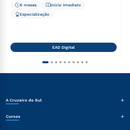
6 meses
Início Imediato
Especialização
EAD Digital
+
A Cruzeiro do Sul
+
Cursos