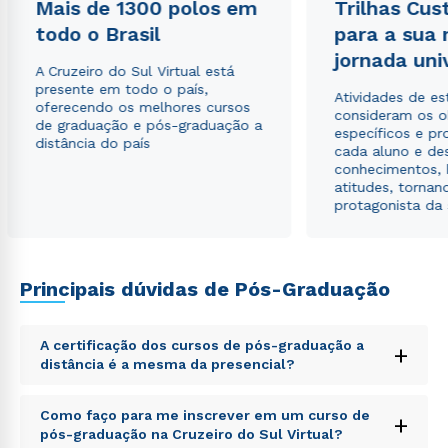
Mais de 1300 polos em
Trilhas Cus
envio de conteúdos da Cruzeiro do Sul.
todo o Brasil
para a sua
jornada uni
A Cruzeiro do Sul Virtual está
presente em todo o país,
Atividades de e
oferecendo os melhores cursos
consideram os o
de graduação e pós-graduação a
específicos e pro
distância do país
cada aluno e de
conhecimentos, 
atitudes, tornan
protagonista da
Principais dúvidas de Pós-Graduação
A certificação dos cursos de pós-graduação a
+
distância é a mesma da presencial?
Sed ut perspiciatis unde omnis iste natus error sit
Como faço para me inscrever em um curso de
+
voluptatem accusantium doloremque laudantium,
pós-graduação na Cruzeiro do Sul Virtual?
totam rem aperiam, eaque ipsa quae ab illo inventore