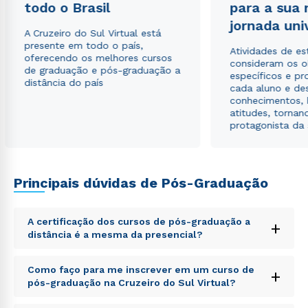
todo o Brasil
para a sua
Estou de acordo com a
Política de Privacidade.
e
autorizo que meus dados sejam utilizados para o
jornada uni
envio de conteúdos da Cruzeiro do Sul.
A Cruzeiro do Sul Virtual está
presente em todo o país,
Atividades de e
oferecendo os melhores cursos
consideram os o
de graduação e pós-graduação a
específicos e pro
distância do país
cada aluno e de
conhecimentos, 
atitudes, tornan
protagonista da
Principais dúvidas de Pós-Graduação
A certificação dos cursos de pós-graduação a
+
distância é a mesma da presencial?
Sed ut perspiciatis unde omnis iste natus error sit
Como faço para me inscrever em um curso de
+
voluptatem accusantium doloremque laudantium,
pós-graduação na Cruzeiro do Sul Virtual?
totam rem aperiam, eaque ipsa quae ab illo inventore
veritatis et quasi architecto beatae vitae dicta sunt