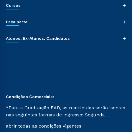
+
Cursos
+
Faça parte
+
Alunos, Ex-Alunos, Candidatos
Condições Comerciais:
*Para a Graduação EAD, as matrículas serão isentas
nas seguintes formas de ingresso: Segunda
Graduação, Segunda Graduação 2.0 e Transferência.
abrir todas as condições vigentes
Já para as demais, a taxa de matrícula será de R$