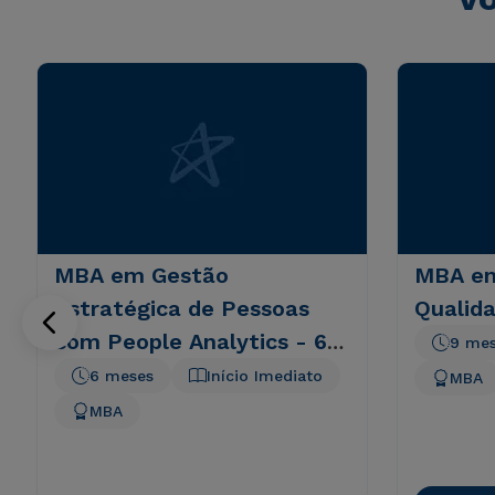
MBA em Gestão
MBA em
Estratégica de Pessoas
Qualid
com People Analytics - 6
9 me
meses
6 meses
Início Imediato
MBA
MBA