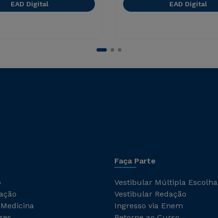
EAD Digital
EAD Digital
Faça Parte
o
Vestibular Múltipla Escolha
ação
Vestibular Redação
 Medicina
Ingresso via Enem
res
Retorne ao Curso