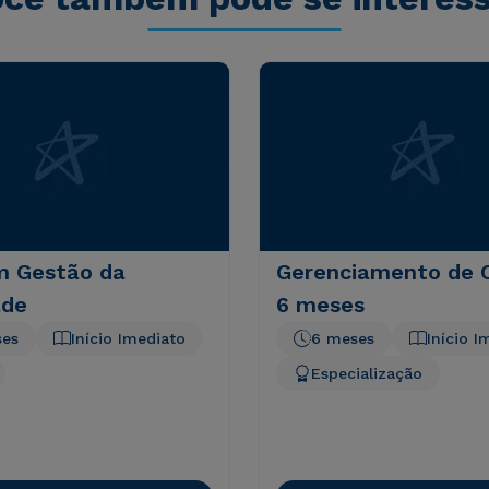
 Gestão da
Gerenciamento de C
ade
6 meses
ses
Início Imediato
6 meses
Início I
Especialização