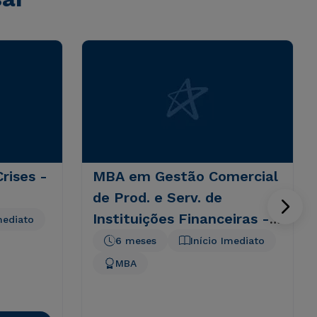
rises -
MBA em Gestão Comercial
de Prod. e Serv. de
Instituições Financeiras - 6
mediato
meses
6 meses
Início Imediato
MBA