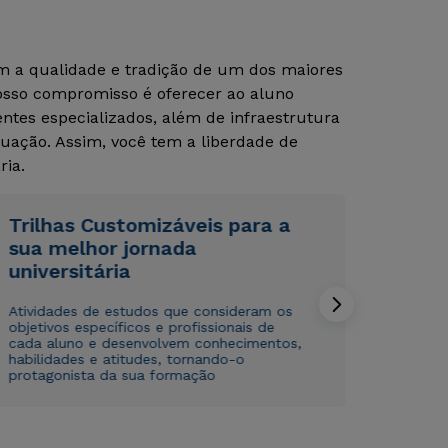
om a qualidade e tradição de um dos maiores
Rápido e fácil
Rápido e fácil
Nosso compromisso é oferecer ao aluno
WhatsApp
WhatsApp
tes especializados, além de infraestrutura
ou
ou
uação. Assim, você tem a liberdade de
ria.
Trilhas Customizáveis para a
sua melhor jornada
universitária
Estou de acordo com a
Estou de acordo com a
Política de Privacidade.
Política de Privacidade.
e
e
autorizo que meus dados sejam utilizados para o
autorizo que meus dados sejam utilizados para o
Atividades de estudos que consideram os
envio de conteúdos da Cruzeiro do Sul.
envio de conteúdos da Cruzeiro do Sul.
objetivos específicos e profissionais de
cada aluno e desenvolvem conhecimentos,
habilidades e atitudes, tornando-o
protagonista da sua formação