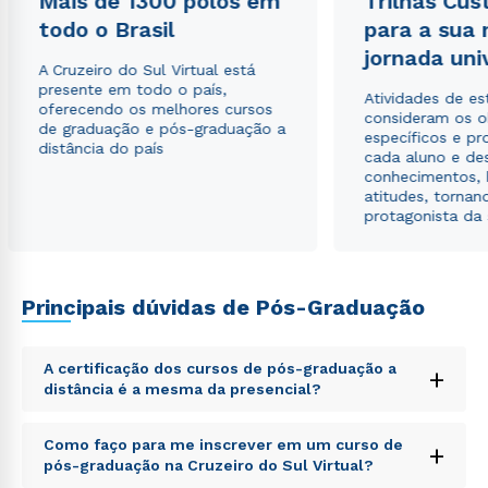
Mais de 1300 polos em
Trilhas Cus
Estou de acordo com a
Política de Privacidade.
e
todo o Brasil
para a sua
autorizo que meus dados sejam utilizados para o
jornada uni
envio de conteúdos da Cruzeiro do Sul.
A Cruzeiro do Sul Virtual está
presente em todo o país,
Atividades de e
oferecendo os melhores cursos
consideram os o
de graduação e pós-graduação a
específicos e pro
distância do país
cada aluno e de
conhecimentos, 
atitudes, tornan
protagonista da
Principais dúvidas de Pós-Graduação
A certificação dos cursos de pós-graduação a
+
distância é a mesma da presencial?
Sed ut perspiciatis unde omnis iste natus error sit
Como faço para me inscrever em um curso de
+
voluptatem accusantium doloremque laudantium,
pós-graduação na Cruzeiro do Sul Virtual?
totam rem aperiam, eaque ipsa quae ab illo inventore