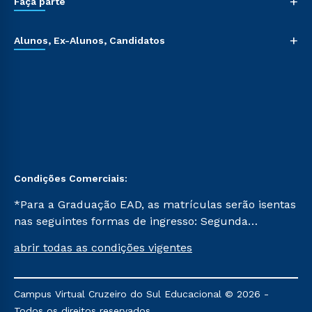
+
Faça parte
+
Alunos, Ex-Alunos, Candidatos
Condições Comerciais:
*Para a Graduação EAD, as matrículas serão isentas
nas seguintes formas de ingresso: Segunda
Graduação, Segunda Graduação 2.0 e Transferência.
abrir todas as condições vigentes
Já para as demais, a taxa de matrícula será de R$
49. *Para a Pós-graduação EAD, as ofertas
mencionadas são referentes aos cursos: Ensino
Campus Virtual Cruzeiro do Sul Educacional © 2026 -
Religioso, Geografia para a Docência e Metodologia
Todos os direitos reservados.