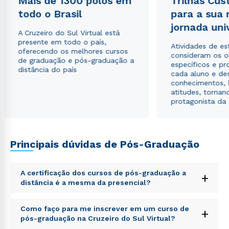
Mais de 1300 polos em
Trilhas Cus
envio de conteúdos da Cruzeiro do Sul.
todo o Brasil
para a sua
jornada uni
A Cruzeiro do Sul Virtual está
presente em todo o país,
Atividades de e
oferecendo os melhores cursos
consideram os o
de graduação e pós-graduação a
específicos e pro
distância do país
cada aluno e de
conhecimentos, 
atitudes, tornan
protagonista da
Principais dúvidas de Pós-Graduação
A certificação dos cursos de pós-graduação a
+
distância é a mesma da presencial?
Sed ut perspiciatis unde omnis iste natus error sit
Como faço para me inscrever em um curso de
+
voluptatem accusantium doloremque laudantium,
pós-graduação na Cruzeiro do Sul Virtual?
totam rem aperiam, eaque ipsa quae ab illo inventore