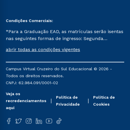
Condições Comerciais:
*Para a Graduação EAD, as matrículas serão isentas
nas seguintes formas de ingresso: Segunda
Graduação, Segunda Graduação 2.0 e Transferência.
abrir todas as condições vigentes
Já para as demais, a taxa de matrícula será de R$
49. *Para a Pós-graduação EAD, as ofertas
mencionadas são referentes aos cursos: Ensino
Campus Virtual Cruzeiro do Sul Educacional © 2026 -
Religioso, Geografia para a Docência e Metodologia
Todos os direitos reservados.
do Ensino de História: Questões Atuais.
CNPJ: 62.984.091/0001-02
Veja os
Política de
Política de
recredenciamentos
Privacidade
Cookies
aqui