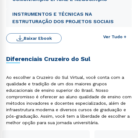
INSTRUMENTOS E TÉCNICAS NA
ESTRUTURAÇÃO DOS PROJETOS SOCIAIS
Ver Tudo +
Baixar Ebook
Rápido e fácil
WhatsApp
Diferenciais Cruzeiro do Sul
ou
Ao escolher a Cruzeiro do Sul Virtual, você conta com a
qualidade e tradição de um dos maiores grupos
educacionais de ensino superior do Brasil. Nosso
compromisso é oferecer ao aluno qualidade de ensino com
métodos inovadores e docentes especializados, além de
Estou de acordo com a
Política de Privacidade.
e
infraestrutura moderna e diversos cursos de graduação e
autorizo que meus dados sejam utilizados para o
pós-graduação. Assim, você tem a liberdade de escolher a
envio de conteúdos da Cruzeiro do Sul.
melhor opção para sua jornada universitária.