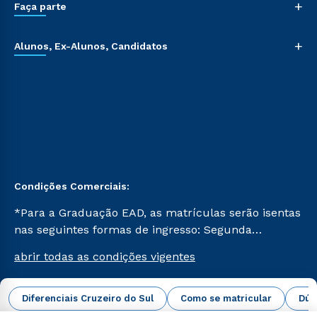
+
Faça parte
+
Alunos, Ex-Alunos, Candidatos
Condições Comerciais:
*Para a Graduação EAD, as matrículas serão isentas
nas seguintes formas de ingresso: Segunda
Graduação, Segunda Graduação 2.0 e Transferência.
abrir todas as condições vigentes
Já para as demais, a taxa de matrícula será de R$
49. *Para a Pós-graduação EAD, as ofertas
mencionadas são referentes aos cursos: Ensino
Diferenciais Cruzeiro do Sul
Como se matricular
Dúv
Campus Virtual Cruzeiro do Sul Educacional © 2026 -
Religioso, Geografia para a Docência e Metodologia