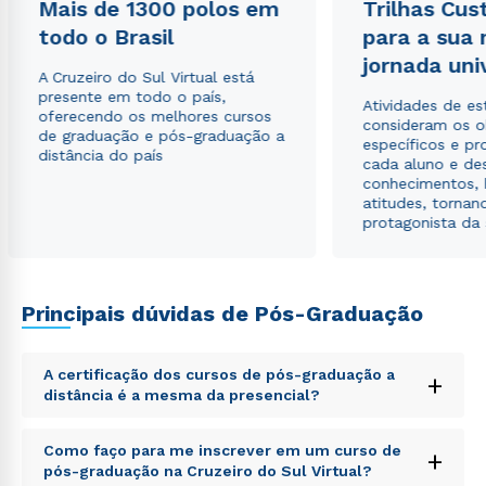
Mais de 1300 polos em
Trilhas Cus
todo o Brasil
para a sua
jornada uni
A Cruzeiro do Sul Virtual está
presente em todo o país,
Atividades de e
oferecendo os melhores cursos
consideram os o
de graduação e pós-graduação a
específicos e pro
distância do país
cada aluno e de
conhecimentos, 
atitudes, tornan
protagonista da
Principais dúvidas de Pós-Graduação
A certificação dos cursos de pós-graduação a
+
distância é a mesma da presencial?
Sed ut perspiciatis unde omnis iste natus error sit
Como faço para me inscrever em um curso de
+
voluptatem accusantium doloremque laudantium,
pós-graduação na Cruzeiro do Sul Virtual?
totam rem aperiam, eaque ipsa quae ab illo inventore