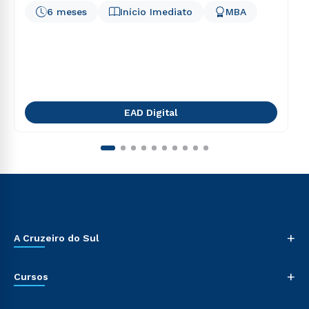
6 meses
Início Imediato
MBA
EAD Digital
+
A Cruzeiro do Sul
+
Cursos