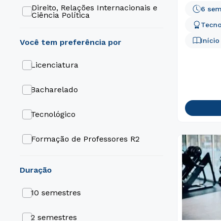
Direito, Relações Internacionais e
6 sem
Ciência Política
Tecno
Educação
Iníci
Engenharia e Tecnologia
Licenciatura
Gestão e Negócios
Bacharelado
Gastronomia e Hospitalidade
Tecnológico
Formação de Professores R2
ABI (Área Básica de Ingresso)
duração
10 semestres
2 semestres