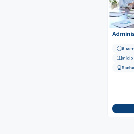
Admini
8 sem
Iníci
Bacha