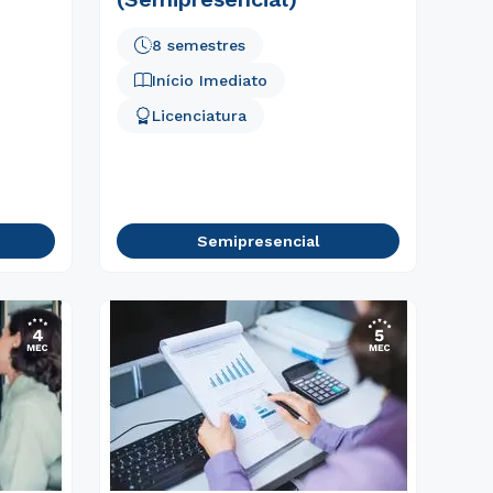
8 semestres
Início Imediato
Licenciatura
Semipresencial