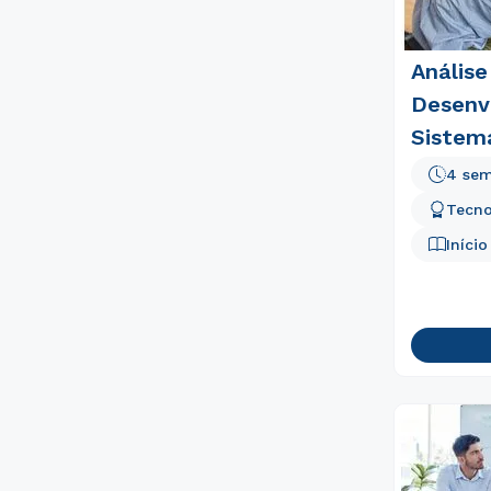
Análise
Desenv
Sistem
4 sem
Tecno
Iníci