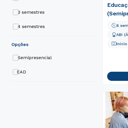
Educaç
3 semestres
(Semipr
8 sem
4 semestres
ABI (
5 semestres
Iníci
opções
6 semestres
Semipresencial
8 semestres
EAD