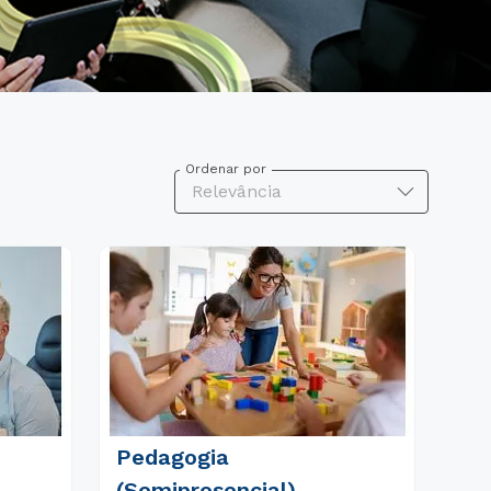
Ordenar por
Relevância
Pedagogia
(Semipresencial)