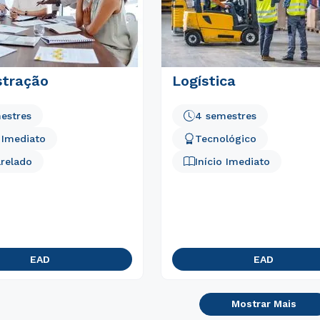
Estou de acordo com a
Política de Privacidade.
e
stração
Logística
autorizo que meus dados sejam utilizados para o
envio de conteúdos da Cruzeiro do Sul.
estres
4 semestres
o Imediato
Tecnológico
relado
Início Imediato
EAD
EAD
Mostrar Mais