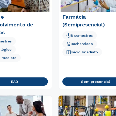
 e
Farmácia
olvimento de
(Semipresencial)
as
8 semestres
estres
Bacharelado
lógico
Início Imediato
o Imediato
EAD
Semipresencial
Rápido e fácil
WhatsApp
ou