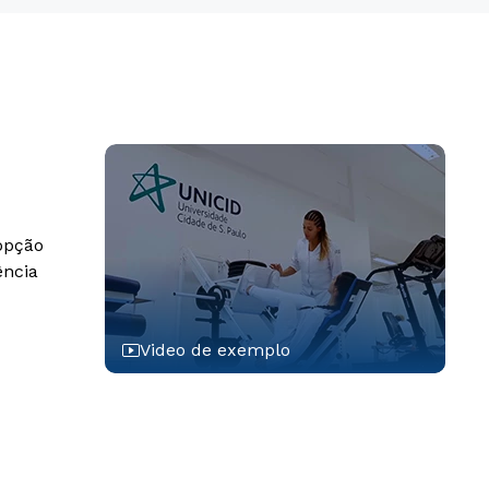
 opção
ência
Video de exemplo