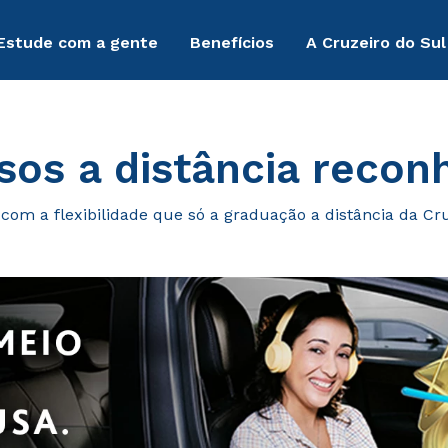
Estude com a gente
Benefícios
A Cruzeiro do Sul
sos a distância reco
om a flexibilidade que só a graduação a distância da Cruz