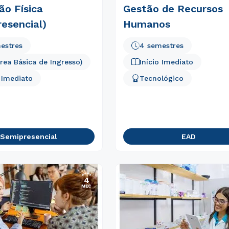
ão Física
Gestão de Recursos
esencial)
Humanos
estres
4 semestres
Área Básica de Ingresso)
Início Imediato
o Imediato
Tecnológico
Semipresencial
EAD