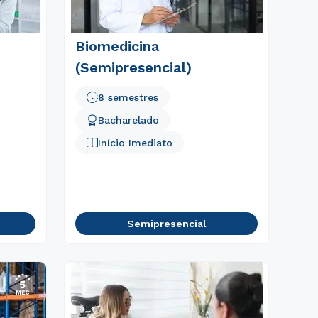
Biomedicina
(Semipresencial)
8 semestres
Bacharelado
Início Imediato
Semipresencial