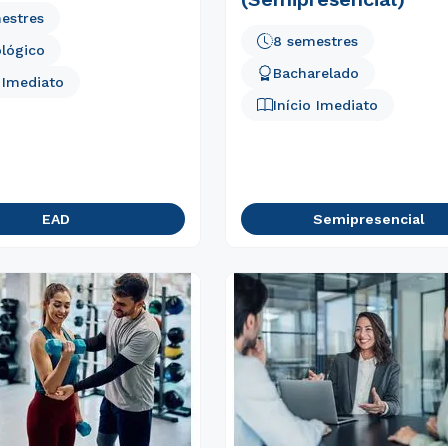
estres
8 semestres
lógico
Bacharelado
o Imediato
Início Imediato
EAD
Semipresencial