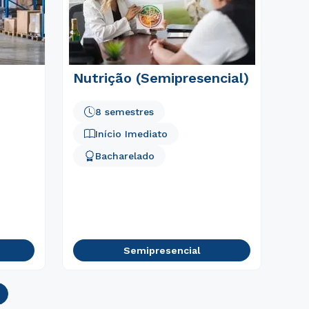
Nutrição (Semipresencial)
8 semestres
Início Imediato
Bacharelado
Semipresencial