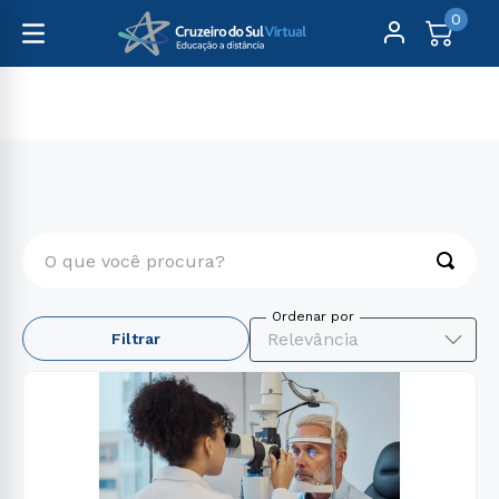
0
Graduação
Saúde
O que você procura?
TERMOS MAIS BUSCADOS
Relevância
Filtrar
1
º
formação pedagógica
2
º
pedagogia
3
º
educação física
4
º
2 0