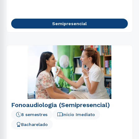
Semipresencial
Fonoaudiologia (Semipresencial)
8 semestres
Início Imediato
Bacharelado