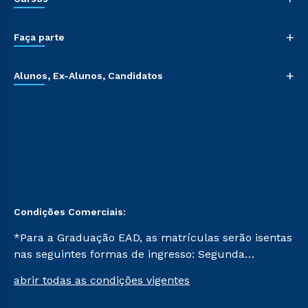
+
Faça parte
+
Alunos, Ex-Alunos, Candidatos
Condições Comerciais:
*Para a Graduação EAD, as matrículas serão isentas
nas seguintes formas de ingresso: Segunda
Graduação, Segunda Graduação 2.0 e Transferência.
abrir todas as condições vigentes
Já para as demais, a taxa de matrícula será de R$
49. *Para a Pós-graduação EAD, as ofertas