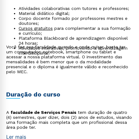
Atividades colaborativas com tutores e professores;
Material didático digital;
Corpo docente formado por professores mestres e
doutores;
Cursos gratuitos
para complementar a sua formação
e currículo;
Plataforma Blackboard de aprendizagem disponível
24 horas;
Você faz sua faculdade quando e onde quiser, basta ter
Atividades interativas, promovendo a aprendizagem
um computador, notebook, smartphone ou tablet e
interdisciplinar.
acessar a nossa plataforma virtual. O investimento das
mensalidades é bem menor que o da modalidade
presencial e o diploma é igualmente válido e reconhecido
pelo MEC.
Duração do curso
A
faculdade de Serviços Penais
tem duração de quatro
(4) semestres, quer dizer, dois (2) anos de estudos, visando
uma formação mais completa que um profissional dessa
área pode ter.
Ler mais