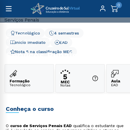
0
Tecnológico
4 semestres
Graduação
Direito, Relações Internacionais e Ciências Políticas
Início Imediato
EAD
Serviços Penais
Nota 5 na classificação MEC
Serviços Penais
Formação
Aula
Tecnológico
EAD
Notas
Conheça o curso
O
curso de Serviços Penais EAD
qualifica o estudante que