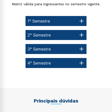
Matriz válida para ingressantes no semestre vigente.
Estou de acordo com a
Política de Privacidade.
e
1° Semestre
autorizo que meus dados sejam utilizados para o
envio de conteúdos da Cruzeiro do Sul.
2° Semestre
3° Semestre
4° Semestre
Principais dúvidas