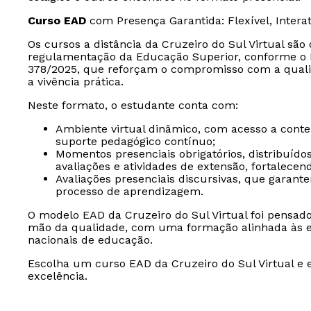
Curso EAD
com Presença Garantida: Flexível, Intera
Os cursos a distância da Cruzeiro do Sul Virtual sã
regulamentação da Educação Superior, conforme o D
378/2025, que reforçam o compromisso com a quali
a vivência prática.
Neste formato, o estudante conta com:
Ambiente virtual dinâmico, com acesso a conteúd
suporte pedagógico contínuo;
Momentos presenciais obrigatórios, distribuído
avaliações e atividades de extensão, fortalece
Avaliações presenciais discursivas, que garan
processo de aprendizagem.
O modelo EAD da Cruzeiro do Sul Virtual foi pensad
mão da qualidade, com uma formação alinhada às ex
nacionais de educação.
Escolha um curso EAD da Cruzeiro do Sul Virtual e 
excelência.