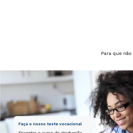
nesciunt.
laudantium, tot
beatae vitae di
aut odit aut fu
nesciunt.
Para que não 
Faça o nosso teste vocacional
Encontre o curso de graduação