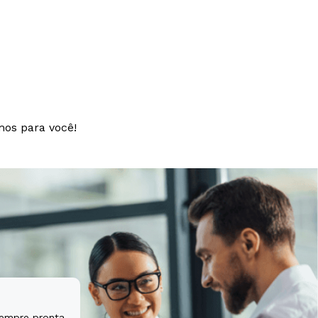
si architecto
t aspernatur
tem sequi
mos para você!
sempre pronta