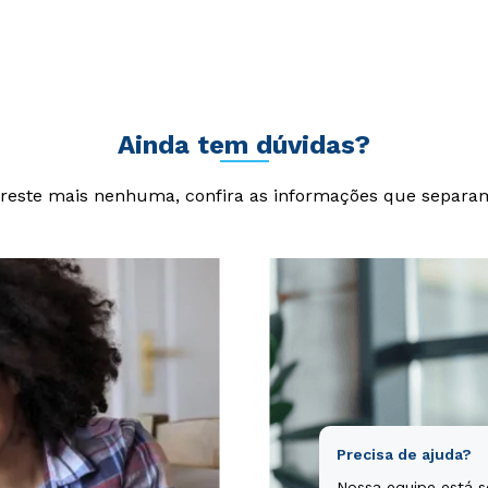
am rem aperiam, eaque ipsa quae ab illo inventore veritatis et qua
cta sunt explicabo. Nemo enim ipsam voluptatem quia voluptas si
git, sed quia consequuntur magni dolores eos qui ratione volupta
Ainda tem dúvidas?
reste mais nenhuma, confira as informações que separa
Precisa de ajuda?
Nossa equipe está 