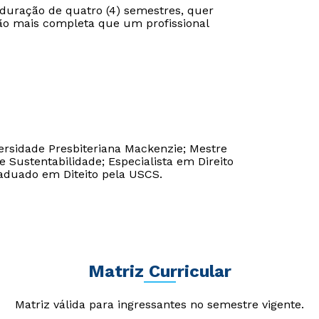
uração de quatro (4) semestres, quer
ção mais completa que um profissional
Estou de acordo com a
Estou de acordo com a
Política de Privacidade.
Política de Privacidade.
e
e
autorizo que meus dados sejam utilizados para o
autorizo que meus dados sejam utilizados para o
envio de conteúdos da Cruzeiro do Sul.
envio de conteúdos da Cruzeiro do Sul.
ersidade Presbiteriana Mackenzie; Mestre
e Sustentabilidade; Especialista em Direito
raduado em Diteito pela USCS.
Matriz Curricular
Matriz válida para ingressantes no semestre vigente.