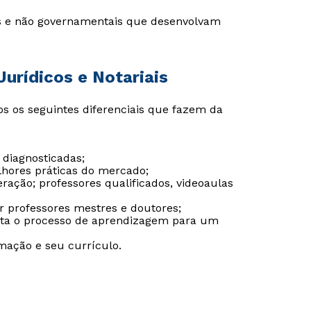
as e não governamentais que desenvolvam
Jurídicos e Notariais
s os seguintes diferenciais que fazem da
 diagnosticadas;
lhores práticas do mercado;
ação; professores qualificados, videoaulas
or professores mestres e doutores;
ilita o processo de aprendizagem para um
Rápido e fácil
Rápido e fácil
ação e seu currículo.
WhatsApp
WhatsApp
ou
ou