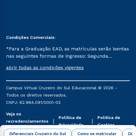
Condições Comerciais:
*Para a Graduação EAD, as matrículas serão isentas
nas seguintes formas de ingresso: Segunda
Graduação, Segunda Graduação 2.0 e Transferência.
abrir todas as condições vigentes
Já para as demais, a taxa de matrícula será de R$
49. *Para a Pós-graduação EAD, as ofertas
mencionadas são referentes aos cursos: Ensino
Campus Virtual Cruzeiro do Sul Educacional © 2026 -
Religioso, Geografia para a Docência e Metodologia
Todos os direitos reservados.
do Ensino de História: Questões Atuais.
CNPJ: 62.984.091/0001-02
Veja os
Política de
Política de
recredenciamentos
Privacidade
Cookies
aqui
Diferenciais Cruzeiro do Sul
Como se matricular
Dúv