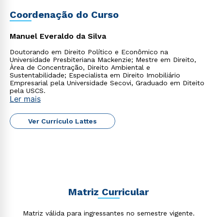
professores mestres e doutores;
Flexibilização dos horários de estudo, que facilita o
Coordenação do Curso
processo de aprendizagem para um método efetivo
de aquisição de conhecimento.
Cursos gratuitos
para complementar a sua formação
Manuel Everaldo da Silva
e seu currículo;
Doutorando em Direito Político e Econômico na
Universidade Presbiteriana Mackenzie; Mestre em Direito,
Àrea de Concentração, Direito Ambiental e
Sustentabilidade; Especialista em Direito Imobiliário
Rápido e fácil
WhatsApp
Empresarial pela Universidade Secovi, Graduado em Diteito
pela USCS.
ou
Ler mais
Ver Currículo Lattes
Estou de acordo com a
Política de Privacidade.
e
autorizo que meus dados sejam utilizados para o
Matriz Curricular
envio de conteúdos da Cruzeiro do Sul.
Matriz válida para ingressantes no semestre vigente.