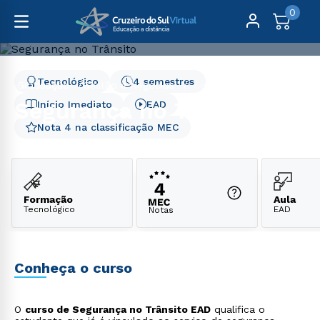
0
Tecnológico
4 semestres
Graduação
Gestão e Negócios
Segurança no Trânsito
Segurança no Trânsito
Início Imediato
EAD
Nota 4 na classificação MEC
Formação
Aula
Tecnológico
EAD
Notas
Conheça o curso
O
curso de Segurança no Trânsito EAD
qualifica o