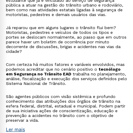
estudante que já é vinculado ao serviço de segurança
pública a atuar na gestão do trânsito urbano e rodoviário,
bem como nas atividades estatais ligadas à segurança de
motoristas, pedestres e demais usuários das vias.
Já reparou que em alguns lugares o trânsito flui bem?
Motoristas, pedestres e veículos de todos os tipos e
portes se deslocam normalmente, ao passo que em outros
parece haver um boletim de ocorrência por minuto
decorrente de discussões, brigas e acidentes nas vias da
cidade?
Com certeza há muitos fatores e variáveis envolvidos, mas
podemos acreditar que no cenário positivo o
tecnólogo
em Segurança no Trânsito EAD
trabalha no planejamento,
análise, fiscalização e execução dos serviços definidos pelo
Sistema Nacional de Trânsito.
São agentes públicos com visão sistêmica e profundo
conhecimento das atribuições dos órgãos de trânsito na
esfera federal, distrital, estadual e municipal. Podem partir
de sua iniciativa ações de conscientização, educação e
prevenção a acidentes no trânsito com o objetivo de
preservar a vida.
Ler mais