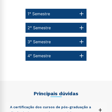
1° Semestre
Estou de acordo com a
Política de Privacidade.
e
autorizo que meus dados sejam utilizados para o
envio de conteúdos da Cruzeiro do Sul.
2° Semestre
3° Semestre
4° Semestre
Principais dúvidas
A certificação dos cursos de pós-graduação a
+