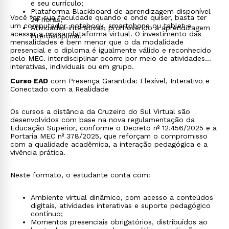
e seu currículo;
Plataforma Blackboard de aprendizagem disponível
Você faz sua faculdade quando e onde quiser, basta ter
24 horas;
um computador, notebook, smartphone ou tablet e
Atividades interativas, promovendo a aprendizagem
acessar a nossa plataforma virtual. O investimento das
interdisciplinar.
mensalidades é bem menor que o da modalidade
presencial e o diploma é igualmente válido e reconhecido
pelo MEC. interdisciplinar ocorre por meio de atividades
interativas, individuais ou em grupo.
Curso EAD
com Presença Garantida: Flexível, Interativo e
Conectado com a Realidade
Os cursos a distância da Cruzeiro do Sul Virtual são
desenvolvidos com base na nova regulamentação da
Educação Superior, conforme o Decreto nº 12.456/2025 e a
Portaria MEC nº 378/2025, que reforçam o compromisso
com a qualidade acadêmica, a interação pedagógica e a
vivência prática.
Neste formato, o estudante conta com:
Ambiente virtual dinâmico, com acesso a conteúdos
digitais, atividades interativas e suporte pedagógico
contínuo;
Momentos presenciais obrigatórios, distribuídos ao