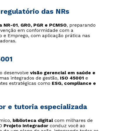
 regulatório das NRs
a NR-01
,
GRO, PGR e PCMSO
, preparando
Estou de acordo com a
Estou de acordo com a
Política de Privacidade.
Política de Privacidade.
e
e
revenção em conformidade com a
autorizo que meus dados sejam utilizados para o
autorizo que meus dados sejam utilizados para o
o e Emprego, com aplicação prática nas
envio de conteúdos da Cruzeiro do Sul.
envio de conteúdos da Cruzeiro do Sul.
adoras.
5001
so desenvolve
visão gerencial em saúde e
emas integrados de gestão,
ISO 45001
e
entes estratégicas como
ESG, compliance e
r e tutoria especializada
âmico,
biblioteca digital
com milhares de
 O
Projeto Integrador
conduz você ao
ão de um plano de ação, integrando todas as