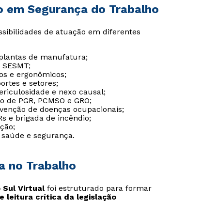
o em Segurança do Trabalho
sibilidades de atuação em diferentes
 plantas de manufatura;
de SESMT;
icos e ergonômicos;
ortes e setores;
periculosidade e nexo causal;
ão de PGR, PCMSO e GRO;
revenção de doenças ocupacionais;
Rs e brigada de incêndio;
ação;
e saúde e segurança.
a no Trabalho
Rápido e fácil
Rápido e fácil
WhatsApp
WhatsApp
ou
ou
Sul Virtual
foi estruturado para formar
 leitura crítica da legislação