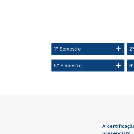
1° Semestre
2
5° Semestre
6
A certificaç
presencial?