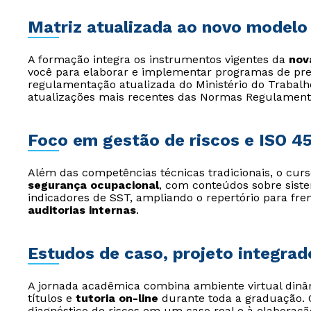
Matriz atualizada ao novo modelo
A formação integra os instrumentos vigentes da
nov
você para elaborar e implementar programas de p
regulamentação atualizada do Ministério do Trabalh
atualizações mais recentes das Normas Regulament
Foco em gestão de riscos e ISO 4
Além das competências técnicas tradicionais, o cur
segurança ocupacional
, com conteúdos sobre sist
indicadores de SST, ampliando o repertório para fr
auditorias internas
.
Estudos de caso, projeto integrado
A jornada acadêmica combina ambiente virtual din
títulos e
tutoria on-line
durante toda a graduação.
diagnóstico de riscos em um caso real e à elaboraç