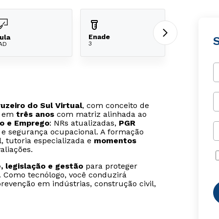
Enade
ula
3
AD
zeiro do Sul Virtual
, com conceito de
s em
três anos
com matriz alinhada ao
ho e Emprego
: NRs atualizadas,
PGR
 e segurança ocupacional. A formação
, tutoria especializada e
momentos
aliações.
, legislação e gestão
para proteger
s. Como tecnólogo, você conduzirá
revenção em indústrias, construção civil,