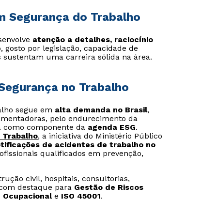
em Segurança do Trabalho
senvolve
atenção a detalhes, raciocínio
, gosto por legislação, capacidade de
is sustentam uma carreira sólida na área.
Segurança no Trabalho
balho segue em
alta demanda no Brasil
,
amentadoras, pelo endurecimento da
nça como componente da
agenda ESG
.
 Trabalho
, a iniciativa do Ministério Público
otificações de acidentes de trabalho no
ofissionais qualificados em prevenção,
ção civil, hospitais, consultorias,
, com destaque para
Gestão de Riscos
e Ocupacional
e
ISO 45001
.