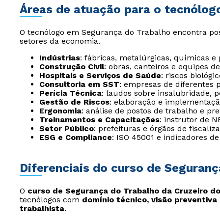
Áreas de atuação para o tecnólog
O tecnólogo em Segurança do Trabalho encontra pos
setores da economia.
Indústrias
: fábricas, metalúrgicas, químicas e
Construção Civil
: obras, canteiros e equipes 
Hospitais e Serviços de Saúde
: riscos biológ
Consultoria em SST
: empresas de diferentes p
Perícia Técnica
: laudos sobre insalubridade, 
Gestão de Riscos
: elaboração e implementaç
Ergonomia
: análise de postos de trabalho e p
Treinamentos e Capacitações
: instrutor de N
Setor Público
: prefeituras e órgãos de fiscaliz
ESG e Compliance
: ISO 45001 e indicadores d
Diferenciais do curso de Seguranç
O
curso de Segurança do Trabalho da Cruzeiro do 
tecnólogos com
domínio técnico, visão preventiva e
trabalhista
.