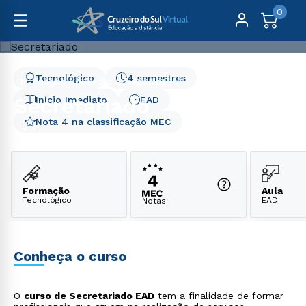
0
Tecnológico
4 semestres
Graduação
Gestão e Negócios
Secretariado
Secretariado
Início Imediato
EAD
Nota 4 na classificação MEC
Formação
Aula
Tecnológico
EAD
Notas
Conheça o curso
O
curso de Secretariado EAD
tem a finalidade de formar