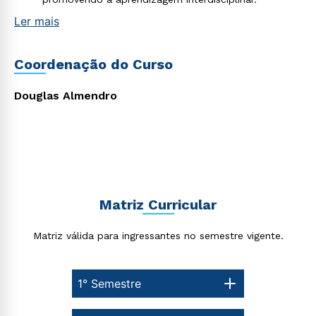
Ler mais
Estou de acordo com a
Política de Privacidade.
e
autorizo que meus dados sejam utilizados para o
Coordenação do Curso
envio de conteúdos da Cruzeiro do Sul.
Douglas Almendro
Matriz Curricular
Matriz válida para ingressantes no semestre vigente.
1° Semestre