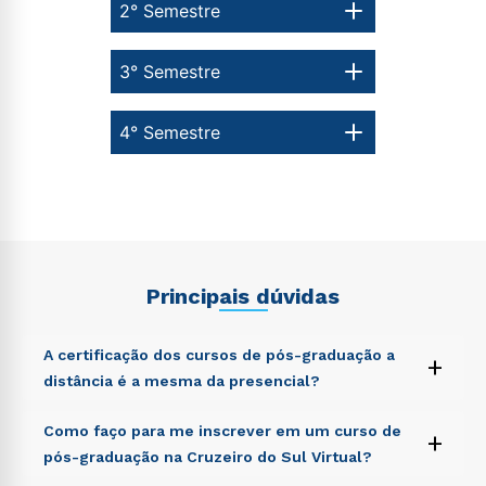
2° Semestre
3° Semestre
4° Semestre
Principais dúvidas
A certificação dos cursos de pós-graduação a
+
distância é a mesma da presencial?
Sed ut perspiciatis unde omnis iste natus error sit
Como faço para me inscrever em um curso de
+
voluptatem accusantium doloremque laudantium,
pós-graduação na Cruzeiro do Sul Virtual?
totam rem aperiam, eaque ipsa quae ab illo inventore