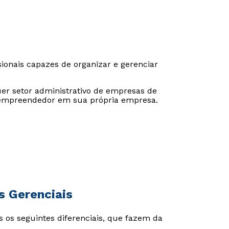
ionais capazes de organizar e gerenciar
er setor administrativo de empresas de
o empreendedor em sua própria empresa.
Rápido e fácil
Rápido e fácil
WhatsApp
WhatsApp
s Gerenciais
ou
ou
 os seguintes diferenciais, que fazem da