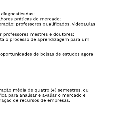
 diagnosticadas;
lhores práticas do mercado;
ação; professores qualificados, videoaulas
Estou de acordo com a
Estou de acordo com a
Política de Privacidade.
Política de Privacidade.
e
e
autorizo que meus dados sejam utilizados para o
autorizo que meus dados sejam utilizados para o
or professores mestres e doutores;
envio de conteúdos da Cruzeiro do Sul.
envio de conteúdos da Cruzeiro do Sul.
ilita o processo de aprendizagem para um
s oportunidades de
bolsas de estudos
agora
ção média de quatro (4) semestres, ou
ifica para analisar e avaliar o mercado e
tração de recursos de empresas.