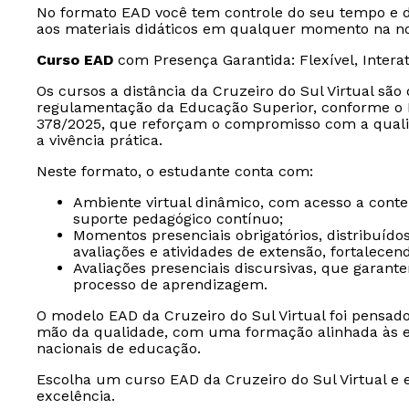
No formato EAD você tem controle do seu tempo e d
aos materiais didáticos em qualquer momento na nos
Curso EAD
com Presença Garantida: Flexível, Intera
Os cursos a distância da Cruzeiro do Sul Virtual sã
regulamentação da Educação Superior, conforme o D
378/2025, que reforçam o compromisso com a quali
a vivência prática.
Neste formato, o estudante conta com:
Ambiente virtual dinâmico, com acesso a conteúd
suporte pedagógico contínuo;
Momentos presenciais obrigatórios, distribuído
avaliações e atividades de extensão, fortalece
Avaliações presenciais discursivas, que garan
processo de aprendizagem.
O modelo EAD da Cruzeiro do Sul Virtual foi pensad
mão da qualidade, com uma formação alinhada às ex
nacionais de educação.
Escolha um curso EAD da Cruzeiro do Sul Virtual e 
excelência.