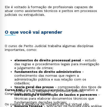
Ele é voltado à formação de profissionais capazes de
atuar como assistentes técnicos e peritos em processos
judiciais ou extrajudiciais.
O que você vai aprender
O curso de Perito Judicial trabalha algumas disciplinas
importantes, como:
elementos do direito processual penal
- estudo
das regras e procedimentos legais para investigação
e julgamento de crimes;
fundamentos do direito administrativo
-
conhecimento das normas que regem a
administração pública e sua relação com os
cidadãos;
teoria geral das provas
- compreensão dos tipos de
Curso EAD
com Presença Garantida: Flexível, Interativo e
provas e sua validade no processo judicial;
Conectado com a Realidade
metodologia e confecção de laudos e pareceres
-
técnicas para elaborar documentos técnicos que
fundamentam decisões judiciais;
Os cursos a distância da Cruzeiro do Sul Virtual são
biologia forense
- aplicação da biologia para análise