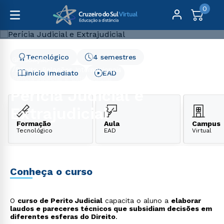
0
Tecnológico
4 semestres
Graduação
Direito, Relações Internacionais e Ciências Políticas
Início Imediato
EAD
Perícia Judicial e Extrajudicial
Perícia Judicial e
Extrajudicial
Formação
Aula
Campus
Tecnológico
EAD
Virtual
Conheça o curso
O
curso de Perito Judicial
capacita o aluno a
elaborar
laudos e pareceres técnicos que subsidiam decisões em
diferentes esferas do Direito
.