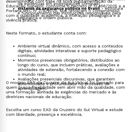
desenvolvidos com base na nova regulamentação da
de evidências em investigações criminais;
Educação Superior, conforme o Decreto nº 12.456/2025 e a
sistema da segurança pública no Brasil
- estrutura
Portaria MEC nº 378/2025, que reforçam o compromisso
e funcionamento das instituições responsáveis pela
com a qualidade acadêmica, a interação pedagógica e a
segurança e ordem pública.
vivência prática.
Neste formato, o estudante conta com:
Ambiente virtual dinâmico, com acesso a conteúdos
digitais, atividades interativas e suporte pedagógico
contínuo;
Momentos presenciais obrigatórios, distribuídos ao
longo do curso, que incluem práticas, avaliações e
atividades de extensão, fortalecendo a conexão com
o mundo real;
Avaliações presenciais discursivas, que garantem
O modelo EAD da Cruzeiro do Sul Virtual foi pensado para
autenticidade e profundidade no processo de
quem busca flexibilidade sem abrir mão da qualidade, com
aprendizagem.
uma formação alinhada às exigências do mercado e às
diretrizes nacionais de educação.
Escolha um curso EAD da Cruzeiro do Sul Virtual e estude
com liberdade, presença e excelência.