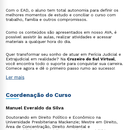
Com o EAD, o aluno tem total autonomia para definir os
melhores momentos de estudo e conciliar o curso com
trabalho, família e outros compromissos.
Como os conteúdos são apresentados em nosso AVA, é
possível assistir às aulas, realizar atividades e acessar
materiais a qualquer hora do dia.
Quer transformar seu sonho de atuar em Perícia Judicial e
Extrajudicial em realidade? Na
Cruzeiro do Sul Virtual
,
você encontra todo o suporte para conquistar sua carreira.
Comece agora e dê o primeiro passo rumo ao sucesso!
Ler mais
Rápido e fácil
WhatsApp
ou
Coordenação do Curso
Manuel Everaldo da Silva
Doutorando em Direito Político e Econômico na
Universidade Presbiteriana Mackenzie; Mestre em Direito,
Àrea de Concentração, Direito Ambiental e