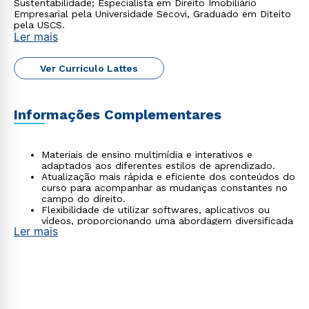
Sustentabilidade; Especialista em Direito Imobiliário
Empresarial pela Universidade Secovi, Graduado em Diteito
Estou de acordo com a
Política de Privacidade.
e
pela USCS.
autorizo que meus dados sejam utilizados para o
Ler mais
envio de conteúdos da Cruzeiro do Sul.
Ver Currículo Lattes
Informações Complementares
Materiais de ensino multimídia e interativos e
adaptados aos diferentes estilos de aprendizado.
Atualização mais rápida e eficiente dos conteúdos do
curso para acompanhar as mudanças constantes no
campo do direito.
Flexibilidade de utilizar softwares, aplicativos ou
vídeos, proporcionando uma abordagem diversificada
Ler mais
e adaptável ao ambiente de aprendizado.
Atividades realizadas de forma remota e autônoma,
permitindo que os alunos acessem e apliquem os
conhecimentos adquiridos de maneira conveniente e
eficaz.
Acompanhamento personalizado por parte da
tutoria.