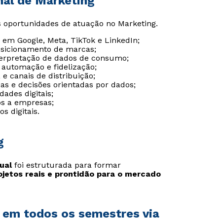
nal de Marketing
s oportunidades de atuação no Marketing.
em Google, Meta, TikTok e LinkedIn;
osicionamento de marcas;
nterpretação de dados de consumo;
 automação e fidelização;
e canais de distribuição;
cas e decisões orientadas por dados;
ades digitais;
cos a empresas;
os digitais.
g
ual
foi estruturada para formar
Rápido e fácil
Rápido e fácil
ojetos reais e prontidão para o mercado
WhatsApp
WhatsApp
ou
ou
s em todos os semestres via