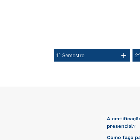
1° Semestre
2
A certificaç
presencial?
Como faço pa
Sed ut perspici