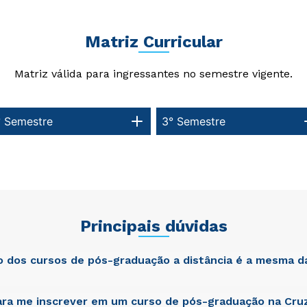
Matriz Curricular
Matriz válida para ingressantes no semestre vigente.
° Semestre
3° Semestre
Principais dúvidas
ão dos cursos de pós-graduação a distância é a mesma d
ra me inscrever em um curso de pós-graduação na Cruz
atis unde omnis iste natus error sit voluptatem accusantium dol