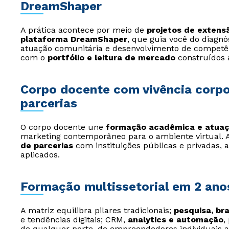
DreamShaper
A prática acontece por meio de
projetos de exten
plataforma DreamShaper
, que guia você do diagnó
atuação comunitária e desenvolvimento de competên
com o
portfólio e leitura de mercado
construídos 
Corpo docente com vivência corpo
parcerias
O corpo docente une
formação acadêmica e atuaç
marketing contemporâneo para o ambiente virtual.
de parcerias
com instituições públicas e privadas, 
aplicados.
Formação multissetorial em 2 anos
A matriz equilibra pilares tradicionais;
pesquisa, b
e tendências digitais; CRM,
analytics e automação
,
de qualquer porte, de empreendedores individuais a