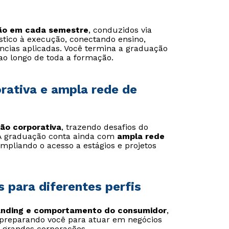
são em cada semestre
, conduzidos via
stico à execução, conectando ensino,
cias aplicadas. Você termina a graduação
Estou de acordo com a
Estou de acordo com a
Política de Privacidade.
Política de Privacidade.
e
e
ao longo de toda a formação.
autorizo que meus dados sejam utilizados para o
autorizo que meus dados sejam utilizados para o
envio de conteúdos da Cruzeiro do Sul.
envio de conteúdos da Cruzeiro do Sul.
rativa e ampla rede de
ão corporativa
, trazendo desafios do
 A graduação conta ainda com
ampla rede
ampliando o acesso a estágios e projetos
 para diferentes perfis
randing e comportamento do consumidor
,
 preparando você para atuar em negócios
 grandes corporações.