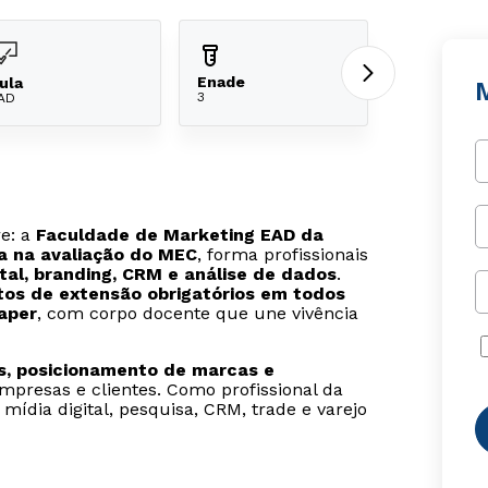
Enade
ula
3
AD
re: a
Faculdade de Marketing EAD da
a na avaliação do MEC
, forma profissionais
ital, branding, CRM e análise de dados
.
tos de extensão obrigatórios em todos
aper
, com corpo docente que une vivência
, posicionamento de marcas e
presas e clientes. Como profissional da
ídia digital, pesquisa, CRM, trade e varejo