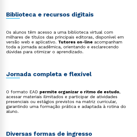
Biblioteca e recursos digitais
Rápido e fácil
WhatsApp
Os alunos têm acesso a uma biblioteca virtual com
ou
milhares de títulos das principais editoras, disponível em
versão web e aplicativo.
Tutores on-line
acompanham
toda a jornada acadêmica, orientando e esclarecendo
dúvidas para otimizar o aprendizado.
Jornada completa e flexível
Estou de acordo com a
Política de Privacidade.
e
autorizo que meus dados sejam utilizados para o
O formato EAD
permite organizar o ritmo de estudo
,
envio de conteúdos da Cruzeiro do Sul.
acessar materiais ilimitados e participar de atividades
presenciais ou estágios previstos na matriz curricular,
garantindo uma formação prática e adaptada à rotina do
aluno.
Diversas formas de ingresso