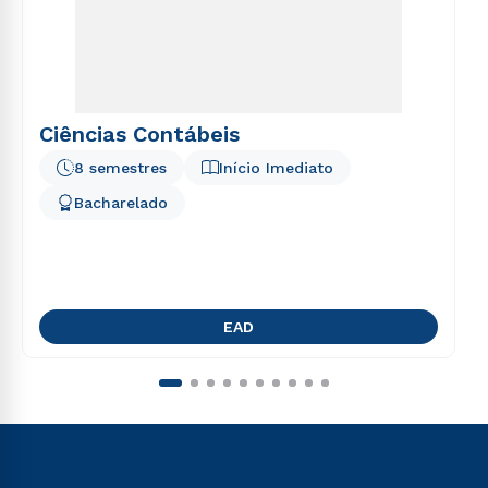
Ciências Contábeis
8 semestres
Início Imediato
Bacharelado
EAD