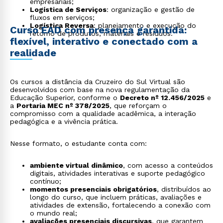
empresariais;
Logística de Serviços
: organização e gestão de
fluxos em serviços;
Logística Reversa
: planejamento e execução do
Curso EAD com presença garantida:
retorno de produtos, materiais e resíduos.
flexível, interativo e conectado com a
realidade
Os cursos a distância da Cruzeiro do Sul Virtual são
desenvolvidos com base na nova regulamentação da
Educação Superior, conforme o
Decreto nº 12.456/2025
e
a
Portaria MEC nº 378/2025
, que reforçam o
compromisso com a qualidade acadêmica, a interação
pedagógica e a vivência prática.
Nesse formato, o estudante conta com:
ambiente virtual dinâmico
, com acesso a conteúdos
digitais, atividades interativas e suporte pedagógico
contínuo;
momentos presenciais obrigatórios
, distribuídos ao
longo do curso, que incluem práticas, avaliações e
atividades de extensão, fortalecendo a conexão com
o mundo real;
avaliações presenciais discursivas
, que garantem