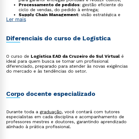
Processamento de pedidos
: gestão eficiente do
ciclo de vendas, do pedido à entrega;
Supply Chain Management
: visão estratégica e
Ler mais
integrada do fluxo de insumos, informações e
produtos;
Logística em eventos
: coordenação de transporte,
montagem e desmontagem de estruturas em
Diferenciais do curso de Logística
produções culturais e corporativas;
Logística verde e sustentável
: operações logísticas
planejadas para reduzir impactos ambientais e
otimizar recursos;
O curso de
Logística EAD da Cruzeiro do Sul Virtual
é
Logística digital e e-commerce
: gestão de entregas
ideal para quem busca se tornar um profissional
rápidas e integração de sistemas digitais para atender
diferenciado, preparado para atender às novas exigências
ao comércio eletrônico;
do mercado e às tendências do setor.
Gestão de dados e análise logística
: uso de Big
Data e Inteligência Artificial para otimizar estoques,
rotas e demanda;
Logística hospitalar e farmacêutica
: transporte e
Corpo docente especializado
armazenamento seguro de medicamentos, insumos e
equipamentos médicos;
Logística internacional e comércio exterior
:
coordenação de importações e exportações,
Durante toda a
graduação
, você contará com tutores
compliance aduaneiro e transporte multimodal;
especialistas em cada disciplina e acompanhamento de
Gestão de riscos e continuidade operacional
:
professores mestres e doutores, garantindo aprendizado
planejamento para prevenir interrupções na cadeia de
alinhado à prática profissional.
suprimentos e minimizar impactos de crises.