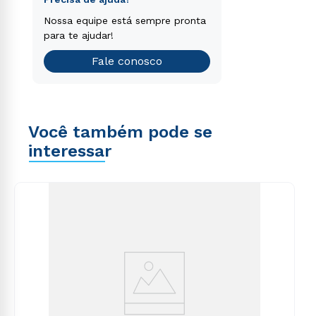
voluptatem sequi nesciunt.
Encontre o curso de graduação
Nossa equipe está sempre pronta
que é o ideal para você.
para te ajudar!
Teste vocacional
Fale conosco
Você também pode se
interessar