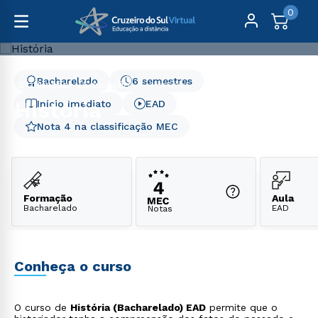
0
Bacharelado
6 semestres
Graduação
Educação
História
História
Início Imediato
EAD
Nota 4 na classificação MEC
Formação
Aula
Bacharelado
EAD
Notas
Conheça o curso
O curso de
História (Bacharelado) EAD
permite que o