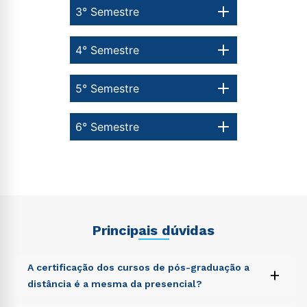
3° Semestre
Estou de acordo com a
Política de Privacidade.
e
autorizo que meus dados sejam utilizados para o
envio de conteúdos da Cruzeiro do Sul.
4° Semestre
5° Semestre
6° Semestre
Principais dúvidas
A certificação dos cursos de pós-graduação a
+
distância é a mesma da presencial?