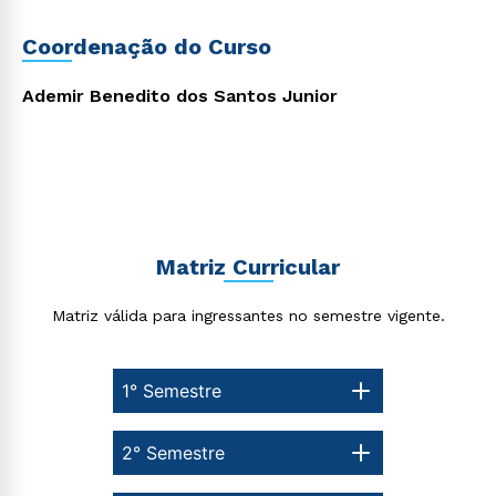
Coordenação do Curso
Ademir Benedito dos Santos Junior
Matriz Curricular
Rápido e fácil
Matriz válida para ingressantes no semestre vigente.
WhatsApp
ou
1° Semestre
2° Semestre