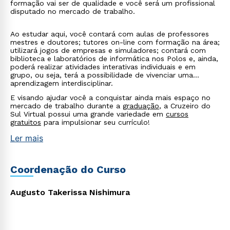
WhatsApp
formação vai ser de qualidade e você será um profissional
disputado no mercado de trabalho.
ou
Ao estudar aqui, você contará com aulas de professores
mestres e doutores; tutores on-line com formação na área;
utilizará jogos de empresas e simuladores; contará com
biblioteca e laboratórios de informática nos Polos e, ainda,
poderá realizar atividades interativas individuais e em
grupo, ou seja, terá a possibilidade de vivenciar uma
aprendizagem interdisciplinar.
Estou de acordo com a
Política de Privacidade.
e
E visando ajudar você a conquistar ainda mais espaço no
autorizo que meus dados sejam utilizados para o
mercado de trabalho durante a
graduação
, a Cruzeiro do
Sul Virtual possui uma grande variedade em
cursos
envio de conteúdos da Cruzeiro do Sul.
gratuitos
para impulsionar seu currículo!
Ler mais
Coordenação do Curso
Augusto Takerissa Nishimura