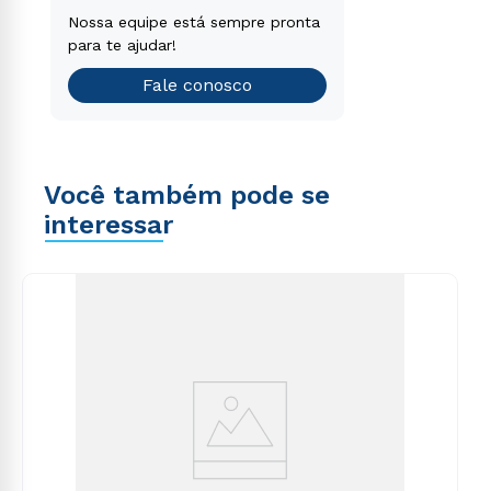
voluptatem sequi nesciunt.
Encontre o curso de graduação
Nossa equipe está sempre pronta
que é o ideal para você.
para te ajudar!
Teste vocacional
Fale conosco
Você também pode se
interessar