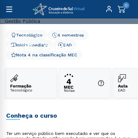
0
Tecnológico
4 semestres
Graduação
Gestão e Negócios
Gestão Pública
Gestão Pública
Início Imediato
EAD
Nota 4 na classificação MEC
Formação
Aula
Tecnológico
EAD
Notas
Conheça o curso
Ter um serviço público bem executado e ver que os