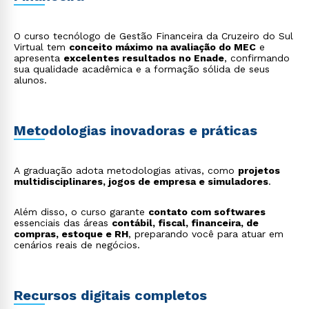
processos, análise de conformidade e apoio na
tomada de decisões estratégicas;
Análise de Crédito
: avaliação da capacidade de
O curso tecnólogo de Gestão Financeira da Cruzeiro do Sul
pagamento de clientes e desenvolvimento de
Virtual tem
conceito máximo na avaliação do MEC
e
políticas de concessão de crédito;
apresenta
excelentes resultados no Enade
, confirmando
Finanças em Fintechs
: participação em empresas de
sua qualidade acadêmica e a formação sólida de seus
tecnologia financeira, criando soluções inovadoras de
alunos.
pagamentos, investimentos e gestão financeira;
Finanças em Startups
: gestão financeira em
empresas em crescimento, com foco em
planejamento estratégico e escalabilidade;
Educação Financeira e Mentoria
: orientação
Metodologias inovadoras e práticas
personalizada para indivíduos ou grupos, promovendo
organização financeira e investimentos conscientes;
Consultoria em Investimentos
: análise de carteiras,
A graduação adota metodologias ativas, como
estratégias de aplicação e suporte na tomada de
projetos
multidisciplinares, jogos de empresa e simuladores
decisões financeiras.
.
Rápido e fácil
WhatsApp
Além disso, o curso garante
contato com softwares
essenciais das áreas
contábil, fiscal, financeira, de
ou
compras, estoque e RH
, preparando você para atuar em
cenários reais de negócios.
Recursos digitais completos