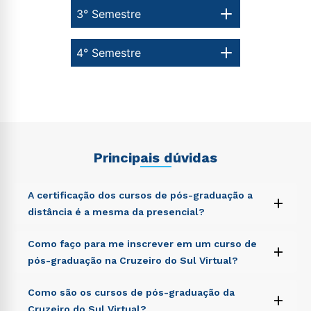
3° Semestre
4° Semestre
Principais dúvidas
A certificação dos cursos de pós-graduação a
+
distância é a mesma da presencial?
Sed ut perspiciatis unde omnis iste natus error sit
Como faço para me inscrever em um curso de
+
voluptatem accusantium doloremque laudantium,
pós-graduação na Cruzeiro do Sul Virtual?
totam rem aperiam, eaque ipsa quae ab illo inventore
veritatis et quasi architecto beatae vitae dicta sunt
Sed ut perspiciatis unde omnis iste natus error sit
Como são os cursos de pós-graduação da
explicabo. Nemo enim ipsam voluptatem quia
+
voluptatem accusantium doloremque laudantium,
voluptas sit aspernatur aut odit aut fugit, sed quia
Cruzeiro do Sul Virtual?