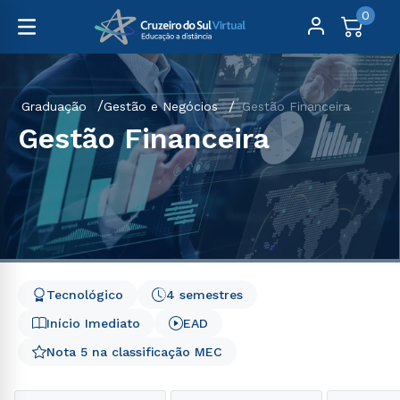
0
Graduação
Gestão e Negócios
Gestão Financeira
Gestão Financeira
Tecnológico
4 semestres
Início Imediato
EAD
Nota 5 na classificação MEC