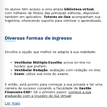
Os alunos têm acesso a uma ampla
biblioteca virtual
,
Estou de acordo com a
Política de Privacidade.
e
com milhares de títulos das principais editoras, disponível
autorizo que meus dados sejam utilizados para o
também em aplicativo.
Tutores on-line
acompanham sua
envio de conteúdos da Cruzeiro do Sul.
trajetória, oferecendo suporte para otimizar o aprendizado.
Diversas formas de ingresso
Escolha a opção que melhor se adapta à sua realidade:
Vestibular Múltipla Escolha
: prova on-line no
horário que preferir;
Vestibular Redação
: avaliação com redação on-line;
Enem
: utilize sua nota do exame.
E então, está pronto para começar a sua jornada e ter uma
carreira de sucesso cursando a faculdade de
Gestão
Financeira EAD
? Dê o primeiro passo:
comece a sua
graduação com a Cruzeiro do Sul Virtual
!
Ler mais