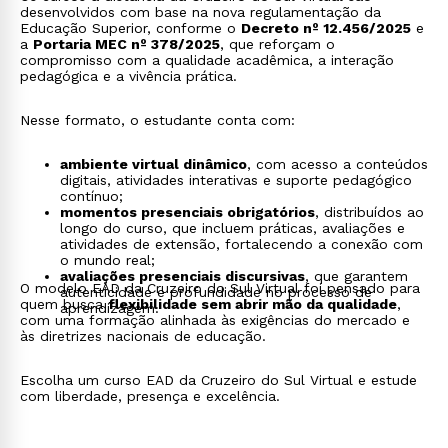
desenvolvidos com base na nova regulamentação da
Educação Superior, conforme o
Decreto nº 12.456/2025
e
a
Portaria MEC nº 378/2025
, que reforçam o
compromisso com a qualidade acadêmica, a interação
pedagógica e a vivência prática.
Nesse formato, o estudante conta com:
ambiente virtual dinâmico
, com acesso a conteúdos
digitais, atividades interativas e suporte pedagógico
contínuo;
momentos presenciais obrigatórios
, distribuídos ao
longo do curso, que incluem práticas, avaliações e
atividades de extensão, fortalecendo a conexão com
o mundo real;
avaliações presenciais discursivas
, que garantem
O modelo EAD da Cruzeiro do Sul Virtual foi pensado para
autenticidade e profundidade no processo de
quem busca
flexibilidade sem abrir mão da qualidade
,
aprendizagem.
com uma formação alinhada às exigências do mercado e
às diretrizes nacionais de educação.
Escolha um curso EAD da Cruzeiro do Sul Virtual e estude
com liberdade, presença e excelência.