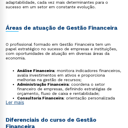
adaptabilidade, cada vez mais determinantes para o
sucesso em um setor em constante evolução.
Áreas de atuação de Gestão Financeira
O profissional formado em Gestão Financeira tem um
papel estratégico no sucesso de empresas e instituições,
com oportunidades de atuação em diversas áreas da
economia.
Análise Financeira
: monitora indicadores financeiros,
avalia investimentos em ativos e proporciona
melhorias na gestão de recursos;
Administração Financeira
: coordena o setor
financeiro de empresas, definindo estratégias de
orçamento, fluxo de caixa e rentabilidade;
Consultoria Financeira
: orientação personalizada
Ler mais
para pessoas físicas ou jurídicas, com foco em
planejamento financeiro e redução de riscos;
Gestão Financeira e Orçamentária no Setor
Público
: atuação em órgãos públicos para otimizar
Diferenciais do curso de Gestão
gastos e garantir uso eficiente de verbas;
Financeira
Controladoria e Auditoria
: controle interno de