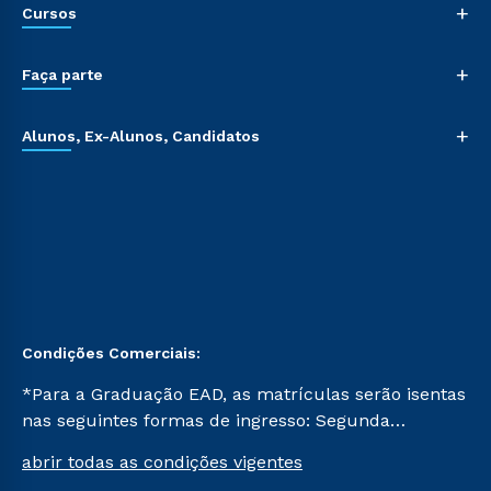
+
Cursos
+
Faça parte
+
Alunos, Ex-Alunos, Candidatos
Condições Comerciais:
*Para a Graduação EAD, as matrículas serão isentas
nas seguintes formas de ingresso: Segunda
Graduação, Segunda Graduação 2.0 e Transferência.
abrir todas as condições vigentes
Já para as demais, a taxa de matrícula será de R$