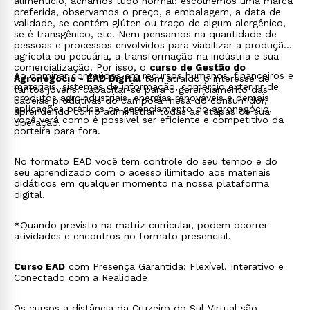
alimentício, achamos tudo normal: escolhemos uma marca
preferida, observamos o preço, a embalagem, a data de
validade, se contém glúten ou traço de algum alergênico,
se é transgênico, etc. Nem pensamos na quantidade de
pessoas e processos envolvidos para viabilizar a produção
agrícola ou pecuária, a transformação na indústria e sua
comercialização. Por isso, o
curso de Gestão do
Ao dominar conteúdos em recursos humanos, financeiros e
Agronegócio - EAD Digital
tem atraído o interesse de
materiais, sistemas de informação, comércio exterior de
tantos jovens: capacitar-se para o gerenciamento das
produtos agroindustriais, energias renováveis e demais
cadeias produtivas do campo à mesa do consumidor,
aplicações práticas de gerenciamento do agronegócio,
aprendendo como administrar todas as etapas de sua
você verá como é possível ser eficiente e competitivo da
operação.
porteira para fora.
No formato EAD você tem controle do seu tempo e do
seu aprendizado com o acesso ilimitado aos materiais
didáticos em qualquer momento na nossa plataforma
digital.
*Quando previsto na matriz curricular, podem ocorrer
atividades e encontros no formato presencial.
Curso EAD
com Presença Garantida: Flexível, Interativo e
Conectado com a Realidade
Os cursos a distância da Cruzeiro do Sul Virtual são