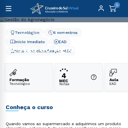
0
Tecnológico
6 semestres
Graduação
Gestão e Negócios
Gestão do Agronegócio
Início Imediato
EAD
Gestão do Agronegócio
Nota 4 na classificação MEC
Formação
Aula
Tecnológico
EAD
Notas
Conheça o curso
Quando vamos ao supermercado e adquirimos um produto