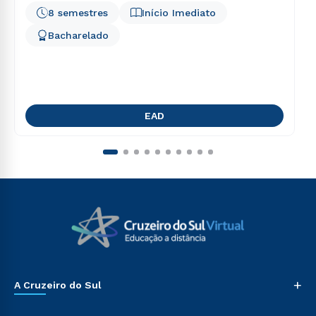
8 semestres
Início Imediato
Bacharelado
EAD
+
A Cruzeiro do Sul