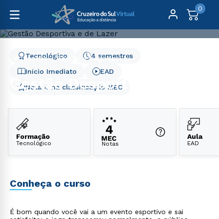
0
Tecnológico
4 semestres
Graduação
Gestão e Negócios
Gestão Desportiva e de Lazer
Início Imediato
EAD
Gestão Desportiva e de
Nota 4 na classificação MEC
Lazer
Formação
Aula
Tecnológico
EAD
Notas
Conheça o curso
É bom quando você vai a um evento esportivo e sai