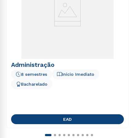
Administração
8 semestres
Início Imediato
Bacharelado
EAD