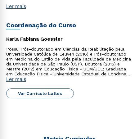
Ler mais
Coordenação do Curso
Karla Fabiana Goessler
Possui Pós-doutorado em Ciências da Reabilitação pela
Universidade Católica de Leuven (2016) e Pós-doutorado
em Medicina do Estilo de Vida pela Faculdade de Medicina
da Universidade de São Paulo (USP). Doutora (2015) e
Mestre (2012) em Educação Física - UEM/UEL; Graduada
em Educação Física - Universidade Estadual de Londrina
Ler mais
(2009).
Rápido e fácil
WhatsApp
Ver Currículo Lattes
ou
Matriz Curricular