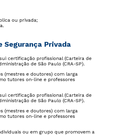
lica ou privada;
a.
de Segurança Privada
ui certificação profissional (Carteira de
Administração de São Paulo (CRA-SP).
 (mestres e doutores) com larga
mo tutores on-line e professores
ui certificação profissional (Carteira de
Administração de São Paulo (CRA-SP).
Rápido e fácil
Rápido e fácil
WhatsApp
WhatsApp
 (mestres e doutores) com larga
mo tutores on-line e professores
ou
ou
as individuais ou em grupo que promovem a