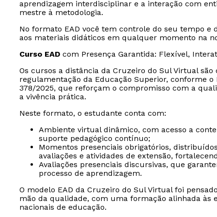
aprendizagem interdisciplinar e a interação com en
mestre à metodologia.
No formato EAD você tem controle do seu tempo e d
aos materiais didáticos em qualquer momento na nos
Curso EAD
com Presença Garantida: Flexível, Intera
Os cursos a distância da Cruzeiro do Sul Virtual sã
regulamentação da Educação Superior, conforme o D
378/2025, que reforçam o compromisso com a quali
a vivência prática.
Neste formato, o estudante conta com:
Ambiente virtual dinâmico, com acesso a conteúd
suporte pedagógico contínuo;
Momentos presenciais obrigatórios, distribuído
avaliações e atividades de extensão, fortalece
Avaliações presenciais discursivas, que garan
processo de aprendizagem.
O modelo EAD da Cruzeiro do Sul Virtual foi pensad
mão da qualidade, com uma formação alinhada às ex
nacionais de educação.