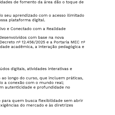
tidades de fomento da área dão o toque de
o seu aprendizado com o acesso ilimitado
sa plataforma digital.
Estou de acordo com a
Estou de acordo com a
Política de Privacidade.
Política de Privacidade.
e
e
tivo e Conectado com a Realidade
autorizo que meus dados sejam utilizados para o
autorizo que meus dados sejam utilizados para o
envio de conteúdos da Cruzeiro do Sul.
envio de conteúdos da Cruzeiro do Sul.
o desenvolvidos com base na nova
ecreto nº 12.456/2025 e a Portaria MEC nº
dade acadêmica, a interação pedagógica e
os digitais, atividades interativas e
s ao longo do curso, que incluem práticas,
ndo a conexão com o mundo real;
tem autenticidade e profundidade no
o para quem busca flexibilidade sem abrir
igências do mercado e às diretrizes