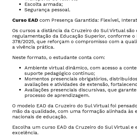
Escolta armada;
Segurança pessoal.
Curso EAD
com Presença Garantida: Flexível, Intera
Os cursos a distância da Cruzeiro do Sul Virtual sã
regulamentação da Educação Superior, conforme o D
378/2025, que reforçam o compromisso com a quali
a vivência prática.
Neste formato, o estudante conta com:
Ambiente virtual dinâmico, com acesso a conteúd
suporte pedagógico contínuo;
Momentos presenciais obrigatórios, distribuído
avaliações e atividades de extensão, fortalece
Avaliações presenciais discursivas, que garan
processo de aprendizagem.
O modelo EAD da Cruzeiro do Sul Virtual foi pensad
mão da qualidade, com uma formação alinhada às ex
nacionais de educação.
Escolha um curso EAD da Cruzeiro do Sul Virtual e 
excelência.