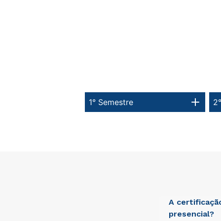
1° Semestre
2
A certificaç
presencial?