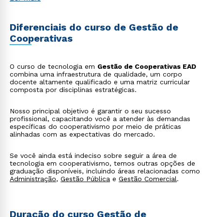
estratégias de divulgação, posicionamento de
mercado e relacionamento com os cooperados e a
comunidade;
Diferenciais do curso de Gestão de
Gestão de Recursos e Relações Institucionais:
Cooperativas
abrange o gerenciamento dos recursos da
cooperativa, como patrimônio e investimentos, além
do estabelecimento de parcerias e negociação com
instituições externas.
O curso de tecnologia em
Gestão de Cooperativas EAD
combina uma infraestrutura de qualidade, um corpo
docente altamente qualificado e uma matriz curricular
composta por disciplinas estratégicas.
Nosso principal objetivo é garantir o seu sucesso
profissional, capacitando você a atender às demandas
específicas do cooperativismo por meio de práticas
alinhadas com as expectativas do mercado.
Se você ainda está indeciso sobre seguir a área de
tecnologia em cooperativismo, temos outras opções de
graduação disponíveis, incluindo áreas relacionadas como
Administração
,
Gestão Pública
e
Gestão Comercial
.
Rápido e fácil
Duração do curso Gestão de