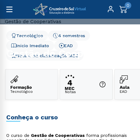
0
Tecnológico
4 semestres
Graduação
Gestão e Negócios
Gestão de Cooperativas
Início Imediato
EAD
Gestão de Cooperativas
Nota 4 na classificação MEC
Formação
Aula
Tecnológico
EAD
Notas
Conheça o curso
O curso de
Gestão de Cooperativas
forma profissionais