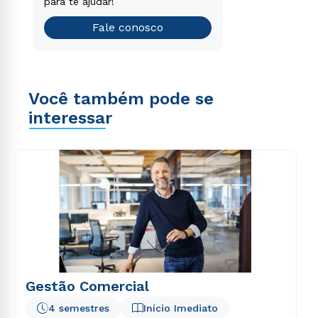
que é o ideal para você.
para te ajudar!
Teste vocacional
Fale conosco
Você também pode se
interessar
Gestão Comercial
4 semestres
Início Imediato