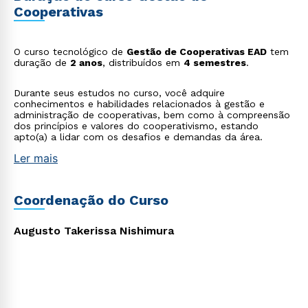
WhatsApp
Cooperativas
ou
O curso tecnológico de
Gestão de Cooperativas EAD
tem
duração de
2 anos
, distribuídos em
4 semestres
.
Durante seus estudos no curso, você adquire
conhecimentos e habilidades relacionados à gestão e
administração de cooperativas, bem como à compreensão
dos princípios e valores do cooperativismo, estando
Estou de acordo com a
Política de Privacidade.
e
apto(a) a lidar com os desafios e demandas da área.
autorizo que meus dados sejam utilizados para o
envio de conteúdos da Cruzeiro do Sul.
Ler mais
Coordenação do Curso
Augusto Takerissa Nishimura