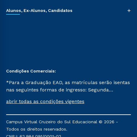
+
Alunos, Ex-Alunos, Candidatos
Condições Comerciais:
*Para a Graduação EAD, as matrículas serão isentas
nas seguintes formas de ingresso: Segunda
Graduação, Segunda Graduação 2.0 e Transferência.
abrir todas as condições vigentes
Já para as demais, a taxa de matrícula será de R$
49. *Para a Pós-graduação EAD, as ofertas
mencionadas são referentes aos cursos: Ensino
Campus Virtual Cruzeiro do Sul Educacional © 2026 -
Religioso, Geografia para a Docência e Metodologia
Todos os direitos reservados.
do Ensino de História: Questões Atuais.
CNPJ: 62.984.091/0001-02