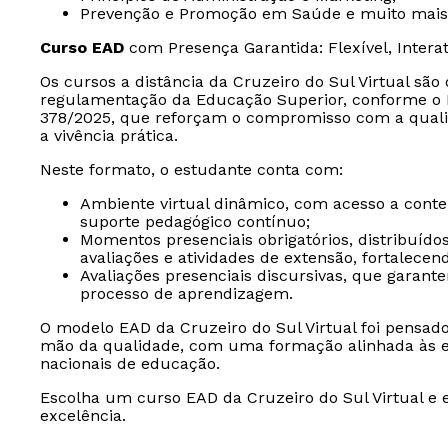
Prevenção e Promoção em Saúde e muito mais
Curso EAD
com Presença Garantida: Flexível, Intera
Os cursos a distância da Cruzeiro do Sul Virtual sã
regulamentação da Educação Superior, conforme o D
378/2025, que reforçam o compromisso com a quali
a vivência prática.
Neste formato, o estudante conta com:
Ambiente virtual dinâmico, com acesso a conteúd
suporte pedagógico contínuo;
Momentos presenciais obrigatórios, distribuído
avaliações e atividades de extensão, fortalece
Avaliações presenciais discursivas, que garan
processo de aprendizagem.
O modelo EAD da Cruzeiro do Sul Virtual foi pensad
mão da qualidade, com uma formação alinhada às ex
nacionais de educação.
Escolha um curso EAD da Cruzeiro do Sul Virtual e 
excelência.