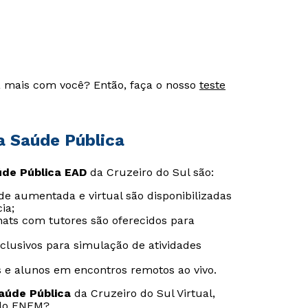
 mais com você? Então, faça o nosso
teste
a Saúde Pública
de Pública EAD
da Cruzeiro do Sul são:
de aumentada e virtual são disponibilizadas
ia;
chats com tutores são oferecidos para
Rápido e fácil
Rápido e fácil
xclusivos para simulação de atividades
WhatsApp
WhatsApp
ou
ou
s e alunos em encontros remotos ao vivo.
aúde Pública
da Cruzeiro do Sul Virtual,
 do
ENEM?