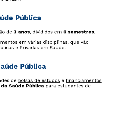
úde Pública
Estou de acordo com a
Estou de acordo com a
Política de Privacidade.
Política de Privacidade.
e
e
ão de
3 anos
, divididos em
6 semestres
.
autorizo que meus dados sejam utilizados para o
autorizo que meus dados sejam utilizados para o
envio de conteúdos da Cruzeiro do Sul.
envio de conteúdos da Cruzeiro do Sul.
mentos em várias disciplinas, que vão
úblicas e Privadas em Saúde.
aúde Pública
dades de
bolsas de estudos
e
financiamentos
 da Saúde Pública
para estudantes de