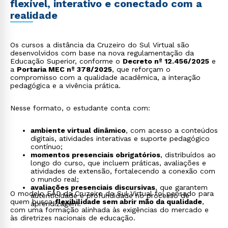
flexível, interativo e conectado com a
realidade
Os cursos a distância da Cruzeiro do Sul Virtual são
desenvolvidos com base na nova regulamentação da
Educação Superior, conforme o
Decreto nº 12.456/2025
e
a
Portaria MEC nº 378/2025
, que reforçam o
compromisso com a qualidade acadêmica, a interação
pedagógica e a vivência prática.
Nesse formato, o estudante conta com:
ambiente virtual dinâmico
, com acesso a conteúdos
digitais, atividades interativas e suporte pedagógico
contínuo;
momentos presenciais obrigatórios
, distribuídos ao
longo do curso, que incluem práticas, avaliações e
atividades de extensão, fortalecendo a conexão com
o mundo real;
avaliações presenciais discursivas
, que garantem
O modelo EAD da Cruzeiro do Sul Virtual foi pensado para
autenticidade e profundidade no processo de
quem busca
flexibilidade sem abrir mão da qualidade
,
aprendizagem.
com uma formação alinhada às exigências do mercado e
às diretrizes nacionais de educação.