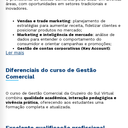
áreas, com oportunidades em setores tradicionais e
inovadores.
Vendas e trade marketing
: planejamento de
estratégias para aumentar receita, fidelizar clientes e
posicionar produtos no mercado;
Marketing e inteligência de mercado
: análise de
dados para entender o comportamento do
consumidor e orientar campanhas e promoções;
Gestão de contas corporativas (Key Account)
:
Ler mais
desenvolvimento de relacionamentos com clientes
estratégicos, garantindo parcerias de longo prazo e
contratos relevantes;
Consultoria comercial
: apoio a empresas de
Diferenciais do curso de Gestão
diversos setores na otimização de processos,
Comercial
estratégias de vendas e expansão de negócios;
E-commerce e varejo digital
: gerenciamento de
plataformas on-line, experiência do cliente e
estratégias de vendas digitais;
O curso de Gestão Comercial da Cruzeiro do Sul Virtual
Startups e negócios próprios
: aplicação de
combina
qualidade acadêmica, interação pedagógica e
conhecimentos estratégicos e operacionais para criar
vivência prática
, oferecendo aos estudantes uma
e desenvolver novos negócios;
formação completa e atualizada.
Análise de indicadores e business analytics
:
utilização de ferramentas de dados para tomada de
decisões estratégicas e aumento da competitividade;
Gestão de canais alternativos e inovação
comercial
: atuação em nichos emergentes, como
Excelente qualificação profissional