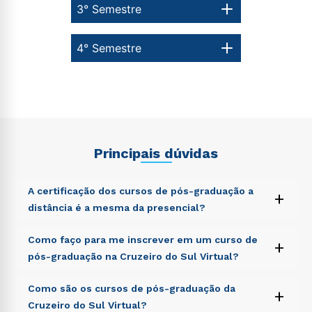
3° Semestre
4° Semestre
Principais dúvidas
A certificação dos cursos de pós-graduação a
+
distância é a mesma da presencial?
Sed ut perspiciatis unde omnis iste natus error sit
Como faço para me inscrever em um curso de
+
voluptatem accusantium doloremque laudantium,
pós-graduação na Cruzeiro do Sul Virtual?
totam rem aperiam, eaque ipsa quae ab illo inventore
veritatis et quasi architecto beatae vitae dicta sunt
Sed ut perspiciatis unde omnis iste natus error sit
Como são os cursos de pós-graduação da
explicabo. Nemo enim ipsam voluptatem quia
+
voluptatem accusantium doloremque laudantium,
voluptas sit aspernatur aut odit aut fugit, sed quia
Cruzeiro do Sul Virtual?
totam rem aperiam, eaque ipsa quae ab illo inventore