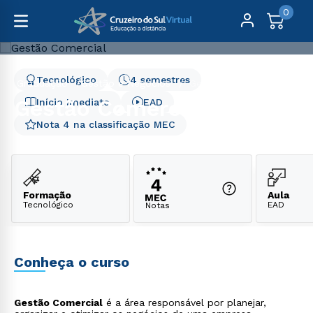
0
Tecnológico
4 semestres
Graduação
Gestão e Negócios
Gestão Comercial
Gestão Comercial
Início Imediato
EAD
Nota 4 na classificação MEC
Formação
Aula
Tecnológico
EAD
Notas
Conheça o curso
Gestão Comercial
é a área responsável por planejar,