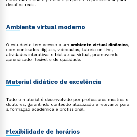
desafios reais.
Ambiente virtual moderno
Rápido e fácil
O estudante tem acesso a um
ambiente virtual dinâmico
,
WhatsApp
com conteúdos digitais, videoaulas, tutoria on-line,
atividades interativas e biblioteca virtual, promovendo
ou
aprendizado flexível e de qualidade.
Material didático de excelência
Todo o material é desenvolvido por professores mestres e
doutores, garantindo conteúdo atualizado e relevante para
Estou de acordo com a
Política de Privacidade.
e
a formação acadêmica e profissional.
autorizo que meus dados sejam utilizados para o
envio de conteúdos da Cruzeiro do Sul.
Flexibilidade de horários