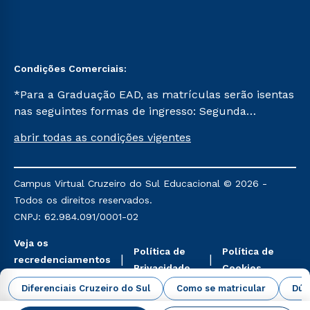
Condições Comerciais:
*Para a Graduação EAD, as matrículas serão isentas
nas seguintes formas de ingresso: Segunda
Graduação, Segunda Graduação 2.0 e Transferência.
abrir todas as condições vigentes
Já para as demais, a taxa de matrícula será de R$
49. *Para a Pós-graduação EAD, as ofertas
mencionadas são referentes aos cursos: Ensino
Campus Virtual Cruzeiro do Sul Educacional © 2026 -
Religioso, Geografia para a Docência e Metodologia
Todos os direitos reservados.
do Ensino de História: Questões Atuais.
CNPJ: 62.984.091/0001-02
Veja os
Política de
Política de
recredenciamentos
Privacidade
Cookies
aqui
Diferenciais Cruzeiro do Sul
Como se matricular
Dúv