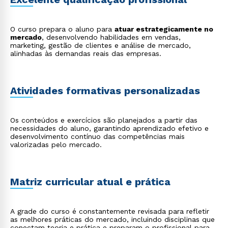
marketplaces, soluções omnichannel e novos
formatos de vendas.
O curso prepara o aluno para
atuar estrategicamente no
mercado
, desenvolvendo habilidades em vendas,
marketing, gestão de clientes e análise de mercado,
alinhadas às demandas reais das empresas.
Atividades formativas personalizadas
Os conteúdos e exercícios são planejados a partir das
necessidades do aluno, garantindo aprendizado efetivo e
desenvolvimento contínuo das competências mais
valorizadas pelo mercado.
Matriz curricular atual e prática
A grade do curso é constantemente revisada para refletir
as melhores práticas do mercado, incluindo disciplinas que
conectam teoria e prática e preparam o profissional para