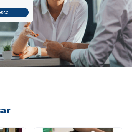
osco
sar