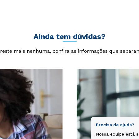
cta sunt explicabo. Nemo enim ipsam voluptatem quia voluptas si
git, sed quia consequuntur magni dolores eos qui ratione volupta
Ainda tem dúvidas?
reste mais nenhuma, confira as informações que separa
Precisa de ajuda?
Nossa equipe está 