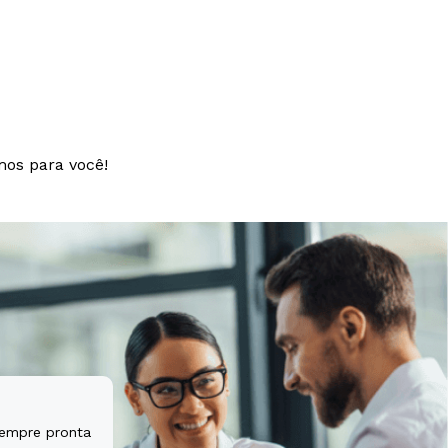
t aspernatur
tem sequi
mos para você!
sempre pronta