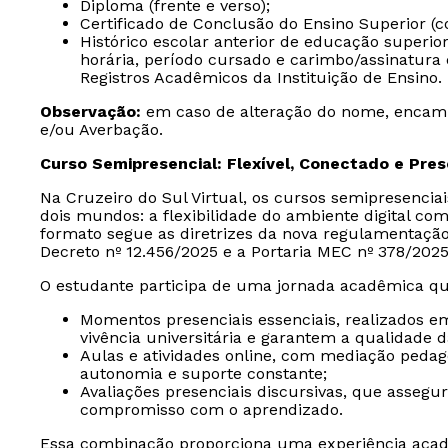
Diploma (frente e verso);
Certificado de Conclusão do Ensino Superior (c
Histórico escolar anterior de educação superio
horária, período cursado e carimbo/assinatura 
Registros Acadêmicos da Instituição de Ensino.
Observação:
em caso de alteração do nome, encam
e/ou Averbação.
Curso Semipresencial: Flexível, Conectado e Pre
Na Cruzeiro do Sul Virtual, os cursos semipresencia
dois mundos: a flexibilidade do ambiente digital com
formato segue as diretrizes da nova regulamentaçã
Decreto nº 12.456/2025 e a Portaria MEC nº 378/2025
O estudante participa de uma jornada acadêmica qu
Momentos presenciais essenciais, realizados e
vivência universitária e garantem a qualidade 
Aulas e atividades online, com mediação peda
autonomia e suporte constante;
Avaliações presenciais discursivas, que assegu
compromisso com o aprendizado.
Essa combinação proporciona uma experiência acad