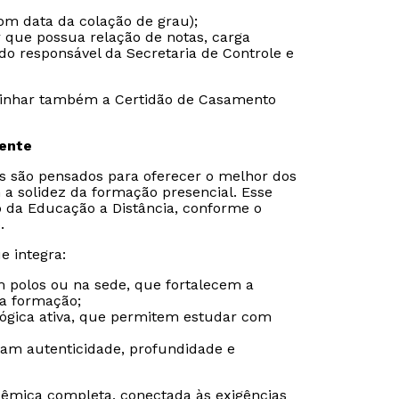
om data da colação de grau);
r que possua relação de notas, carga
do responsável da Secretaria de Controle e
inhar também a Certidão de Casamento
sente
is são pensados para oferecer o melhor dos
 a solidez da formação presencial. Esse
o da Educação a Distância, conforme o
.
e integra:
m polos ou na sede, que fortalecem a
da formação;
gógica ativa, que permitem estudar com
ram autenticidade, profundidade e
êmica completa, conectada às exigências