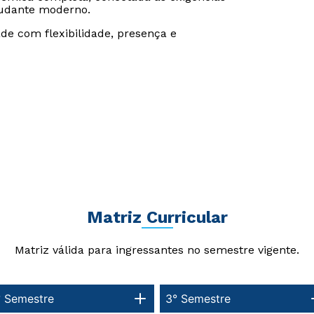
udante moderno.
de com flexibilidade, presença e
Matriz Curricular
Rápido e fácil
Rápido e fácil
Matriz válida para ingressantes no semestre vigente.
WhatsApp
WhatsApp
ou
ou
° Semestre
3° Semestre