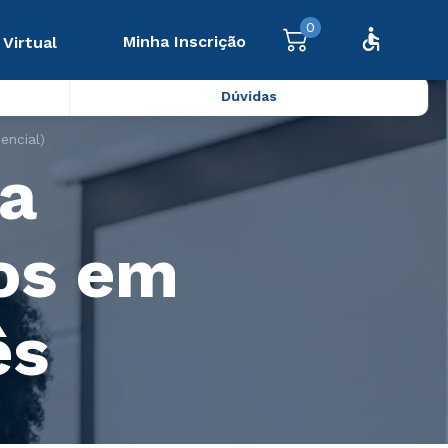
0
Minha Inscrição
 Virtual
Dúvidas
encial)
a
os em
ês