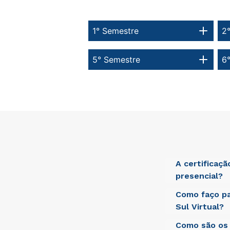
1° Semestre
2
5° Semestre
6
A certificaç
presencial?
Como faço pa
Sed ut perspici
laudantium, tot
Sul Virtual?
beatae vitae di
aut odit aut fu
Como são os 
Sed ut perspici