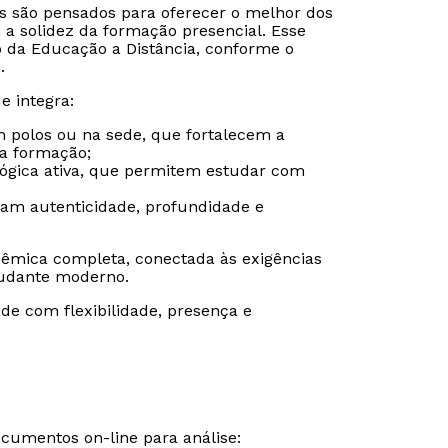
is são pensados para oferecer o melhor dos
 a solidez da formação presencial. Esse
o da Educação a Distância, conforme o
.
e integra:
m polos ou na sede, que fortalecem a
da formação;
gógica ativa, que permitem estudar com
ram autenticidade, profundidade e
êmica completa, conectada às exigências
udante moderno.
de com flexibilidade, presença e
Rápido e fácil
Rápido e fácil
WhatsApp
WhatsApp
ou
ou
ocumentos on-line para análise: