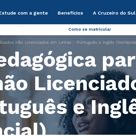
Estude com a gente
Benefícios
A Cruzeiro do Sul
Como se matricular
ados não Licenciados em Letras - Português e Inglês (Semipres
edagógica par
ão Licenciad
tuguês e Ingl
cial)