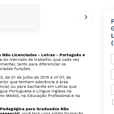
L
Não Licenciados - Letras - Português e
a do mercado de trabalho, que cada vez
entar, tanto para diferenciar os
variadas funções.
 de 01 de julho de 2015 e nº 07, de
perior que tenham aderência à área
ância) ou para bacharéis em Letras que
gua Portuguesa e Língua Inglesa na
no Médio), na Educação Profissional e na
 Pedagógica para Graduados Não
presencial
, você terá uma sólida formação