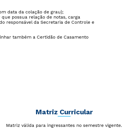
om data da colação de grau);
r que possua relação de notas, carga
do responsável da Secretaria de Controle e
Estou de acordo com a
Estou de acordo com a
Política de Privacidade.
Política de Privacidade.
e
e
autorizo que meus dados sejam utilizados para o
autorizo que meus dados sejam utilizados para o
inhar também a Certidão de Casamento
envio de conteúdos da Cruzeiro do Sul.
envio de conteúdos da Cruzeiro do Sul.
Matriz Curricular
Matriz válida para ingressantes no semestre vigente.