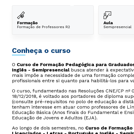
Formação
Aula
Formação de Professores R2
Semipresencial
Conheça o curso
O
Curso de Formação Pedagógica para Graduados 
Inglês - Semipresencial
busca atender à expectativ
mais impõe a necessidade de uma formação complem
profissionais entre si quanto para habilitá-los para 
O curso, fundamentado nas Resoluções CNE/CP nº 02,
18/12/2018, é voltado aos portadores de diploma su
(consulte pré-requisitos no polo de educação a dist
tenham interesse em atuar como professores de Lín
Educação Básica (Anos finais do Fundamental e Ensi
Educação de Jovens e Adultos (EJA).
Ao longo de dois semestres, no
Curso de Formação
Licenciados - Letras - Português e Inglês - Semi