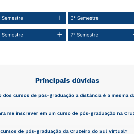
° Semestre
3° Semestre
° Semestre
7° Semestre
Principais dúvidas
ão dos cursos de pós-graduação a distância é a mesma d
ra me inscrever em um curso de pós-graduação na Cruz
atis unde omnis iste natus error sit voluptatem accusantium dol
am rem aperiam, eaque ipsa quae ab illo inventore veritatis et qua
cta sunt explicabo. Nemo enim ipsam voluptatem quia voluptas si
git, sed quia consequuntur magni dolores eos qui ratione volupta
cursos de pós-graduação da Cruzeiro do Sul Virtual?
atis unde omnis iste natus error sit voluptatem accusantium dol