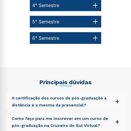
autorizo que meus dados sejam utilizados para o
4° Semestre
envio de conteúdos da Cruzeiro do Sul.
5° Semestre
6° Semestre
Principais dúvidas
A certificação dos cursos de pós-graduação a
+
distância é a mesma da presencial?
Sed ut perspiciatis unde omnis iste natus error sit
Como faço para me inscrever em um curso de
+
voluptatem accusantium doloremque laudantium,
pós-graduação na Cruzeiro do Sul Virtual?
totam rem aperiam, eaque ipsa quae ab illo inventore