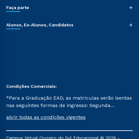
+
Faça parte
+
Alunos, Ex-Alunos, Candidatos
Condições Comerciais:
*Para a Graduação EAD, as matrículas serão isentas
nas seguintes formas de ingresso: Segunda
Graduação, Segunda Graduação 2.0 e Transferência.
abrir todas as condições vigentes
Já para as demais, a taxa de matrícula será de R$
49. *Para a Pós-graduação EAD, as ofertas
mencionadas são referentes aos cursos: Ensino
Campus Virtual Cruzeiro do Sul Educacional © 2026 -