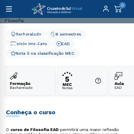
0
Bacharelado
6 semestres
Graduação
Educação
Filosofia
Filosofia
Início Imediato
EAD
Nota 5 na classificação MEC
Formação
Aula
Bacharelado
EAD
Notas
Conheça o curso
O
curso de Filosofia EAD
permitirá uma maior reflexão