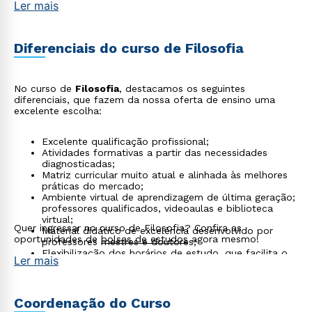
Ler mais
prosseguir nos cursos de Mestrado e Doutorado.
Áreas de atuação
Diferenciais do curso de Filosofia
O profissional formado em
Filosofia
também poderá
No curso de
Filosofia
, destacamos os seguintes
atuar em:
diferenciais, que fazem da nossa oferta de ensino uma
Consultorias;
excelente escolha:
Auxiliar no planejamento em empresas;
Para o governo ou outras instituições;
Excelente qualificação profissional;
Crítica de arte ou literatura;
Atividades formativas a partir das necessidades
Publicidade;
diagnosticadas;
Análise do comportamento de indivíduos e da
Matriz curricular muito atual e alinhada às melhores
sociedade em órgãos de imprensa;
práticas do mercado;
Produção e edição de textos sobre a área;
Ambiente virtual de aprendizagem de última geração;
Palestras;
professores qualificados, videoaulas e biblioteca
Mercado editorial;
virtual;
Produções cinematográficas;
Quer ingressar no curso de Filosofia? Confira as
Material didático de excelência desenvolvido por
oportunidades de
bolsas de estudos
agora mesmo!
professores mestres e doutores;
Flexibilização dos horários de estudo, que facilita o
Ler mais
processo de aprendizagem para um método efetivo
de aquisição de conhecimento.
Coordenação do Curso