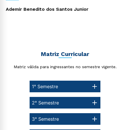
Ademir Benedito dos Santos Junior
Matriz Curricular
Matriz válida para ingressantes no semestre vigente.
Rápido e fácil
WhatsApp
ou
1° Semestre
2° Semestre
3° Semestre
Estou de acordo com a
Política de Privacidade.
e