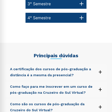
3° Semestre
4° Semestre
Principais dúvidas
A certificação dos cursos de pós-graduação a
+
distância é a mesma da presencial?
Sed ut perspiciatis unde omnis iste natus error sit
Como faço para me inscrever em um curso de
+
voluptatem accusantium doloremque laudantium,
pós-graduação na Cruzeiro do Sul Virtual?
totam rem aperiam, eaque ipsa quae ab illo inventore
veritatis et quasi architecto beatae vitae dicta sunt
Sed ut perspiciatis unde omnis iste natus error sit
Como são os cursos de pós-graduação da
explicabo. Nemo enim ipsam voluptatem quia
+
voluptatem accusantium doloremque laudantium,
voluptas sit aspernatur aut odit aut fugit, sed quia
Cruzeiro do Sul Virtual?