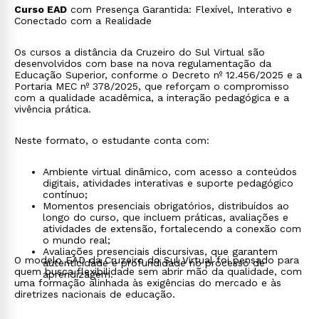
Curso EAD
com Presença Garantida: Flexível, Interativo e
Conectado com a Realidade
Os cursos a distância da Cruzeiro do Sul Virtual são
desenvolvidos com base na nova regulamentação da
Educação Superior, conforme o Decreto nº 12.456/2025 e a
Portaria MEC nº 378/2025, que reforçam o compromisso
com a qualidade acadêmica, a interação pedagógica e a
vivência prática.
Neste formato, o estudante conta com:
Ambiente virtual dinâmico, com acesso a conteúdos
digitais, atividades interativas e suporte pedagógico
contínuo;
Momentos presenciais obrigatórios, distribuídos ao
longo do curso, que incluem práticas, avaliações e
atividades de extensão, fortalecendo a conexão com
o mundo real;
Avaliações presenciais discursivas, que garantem
O modelo EAD da Cruzeiro do Sul Virtual foi pensado para
autenticidade e profundidade no processo de
quem busca flexibilidade sem abrir mão da qualidade, com
aprendizagem.
uma formação alinhada às exigências do mercado e às
diretrizes nacionais de educação.