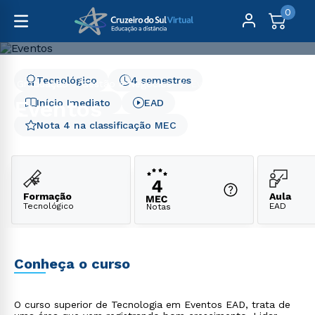
0
Tecnológico
4 semestres
Graduação
Gestão e Negócios
Eventos
Eventos
Início Imediato
EAD
Nota 4 na classificação MEC
Formação
Aula
Tecnológico
EAD
Notas
Conheça o curso
O curso superior de Tecnologia em Eventos EAD, trata de