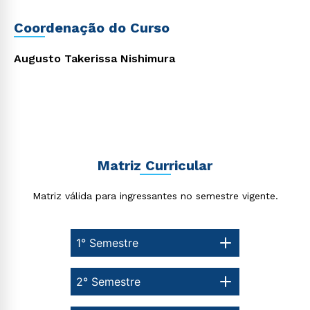
Coordenação do Curso
Augusto Takerissa Nishimura
Rápido e fácil
WhatsApp
ou
Matriz Curricular
Matriz válida para ingressantes no semestre vigente.
Estou de acordo com a
Política de Privacidade.
e
autorizo que meus dados sejam utilizados para o
envio de conteúdos da Cruzeiro do Sul.
1° Semestre
2° Semestre