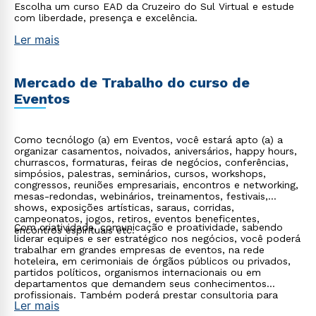
Escolha um curso EAD da Cruzeiro do Sul Virtual e estude
com liberdade, presença e excelência.
Ler mais
Mercado de Trabalho do curso de
Eventos
Como tecnólogo (a) em Eventos, você estará apto (a) a
organizar casamentos, noivados, aniversários, happy hours,
churrascos, formaturas, feiras de negócios, conferências,
simpósios, palestras, seminários, cursos, workshops,
congressos, reuniões empresariais, encontros e networking,
mesas-redondas, webinários, treinamentos, festivais,
shows, exposições artísticas, saraus, corridas,
campeonatos, jogos, retiros, eventos beneficentes,
Com criatividade, comunicação e proatividade, sabendo
encontros espirituais etc.
liderar equipes e ser estratégico nos negócios, você poderá
trabalhar em grandes empresas de eventos, na rede
hoteleira, em cerimoniais de órgãos públicos ou privados,
partidos políticos, organismos internacionais ou em
departamentos que demandem seus conhecimentos
profissionais. Também poderá prestar consultoria para
Ler mais
empresas de turismo.