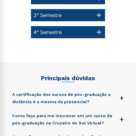
3° Semestre
4° Semestre
Principais dúvidas
A certificação dos cursos de pós-graduação a
+
distância é a mesma da presencial?
Sed ut perspiciatis unde omnis iste natus error sit
Como faço para me inscrever em um curso de
+
voluptatem accusantium doloremque laudantium,
pós-graduação na Cruzeiro do Sul Virtual?
totam rem aperiam, eaque ipsa quae ab illo inventore
veritatis et quasi architecto beatae vitae dicta sunt
Sed ut perspiciatis unde omnis iste natus error sit