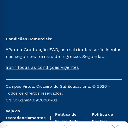
Condições Comerciais:
*Para a Graduação EAD, as matrículas serão isentas
nas seguintes formas de ingresso: Segunda
Graduação, Segunda Graduação 2.0 e Transferência.
abrir todas as condições vigentes
Já para as demais, a taxa de matrícula será de R$
49. *Para a Pós-graduação EAD, as ofertas
mencionadas são referentes aos cursos: Ensino
Campus Virtual Cruzeiro do Sul Educacional © 2026 -
Religioso, Geografia para a Docência e Metodologia
Todos os direitos reservados.
do Ensino de História: Questões Atuais.
CNPJ: 62.984.091/0001-02
Veja os
Política de
Política de
recredenciamentos
Privacidade
Cookies
aqui