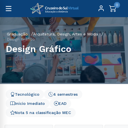
0
Graduação
Arquitetura, Design, Artes e Moda
Design Gráfico
Design Gráfico
Tecnológico
4 semestres
Início Imediato
EAD
Nota 5 na classificação MEC