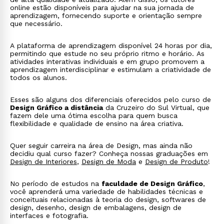
online estão disponíveis para ajudar na sua jornada de
aprendizagem, fornecendo suporte e orientação sempre
que necessário.
A plataforma de aprendizagem disponível 24 horas por dia,
permitindo que estude no seu próprio ritmo e horário. As
atividades interativas individuais e em grupo promovem a
aprendizagem interdisciplinar e estimulam a criatividade de
todos os alunos.
Rápido e fácil
WhatsApp
Esses são alguns dos diferenciais oferecidos pelo curso de
ou
Design Gráfico a distância
da Cruzeiro do Sul Virtual, que
fazem dele uma ótima escolha para quem busca
flexibilidade e qualidade de ensino na área criativa.
Quer seguir carreira na área de Design, mas ainda não
decidiu qual curso fazer? Conheça nossas graduações em
Design de Interiores
,
Design de Moda
e
Design de Produto
!
Estou de acordo com a
Política de Privacidade.
e
No período de estudos na
faculdade de Design Gráfico
,
autorizo que meus dados sejam utilizados para o
você aprenderá uma variedade de habilidades técnicas e
envio de conteúdos da Cruzeiro do Sul.
conceituais relacionadas à teoria do design, softwares de
design, desenho, design de embalagens, design de
interfaces e fotografia.