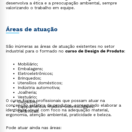
desenvolva a ética e a preocupação ambiental, sempre
valorizando o trabalho em equipe.
Áreas de atuação
São inúmeras as áreas de atuação existentes no setor
industrial para o formado no
curso de Design de Produto
:
Mobiliário;
Embalagens;
Eletroeletrônicos;
Brinquedos;
Utensílios domésticos;
Indústria automotiva;
Joalheria;
Vestuário;
O curso forma profissionais que possam atuar na
Calçados;
concepção estética de produtos, conseguindo elaborar a
Equipamentos médico-odontológicos;
identidade visual com foco na adequação material,
Cerâmicas.
ergonomia, atenção ambiental, praticidade e beleza.
Pode atuar ainda nas áreas: