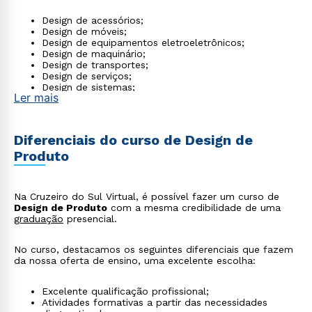
Design de acessórios;
Design de móveis;
Design de equipamentos eletroeletrônicos;
Design de maquinário;
Design de transportes;
Design de serviços;
Design de sistemas;
Ler mais
Design de produto digita;
Design de embalagens;
Prototipagem;
Consultoria de inovação;
Diferenciais do curso de Design de
Consultoria de design thinking;
Produto
Consultoria de cidades criativas.
Na Cruzeiro do Sul Virtual, é possível fazer um curso de
Design de Produto
com a mesma credibilidade de uma
graduação
presencial.
No curso, destacamos os seguintes diferenciais que fazem
da nossa oferta de ensino, uma excelente escolha:
Excelente qualificação profissional;
Atividades formativas a partir das necessidades