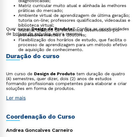
diagnosticadas;
Matriz curricular muito atual e alinhada às melhores
práticas do mercado;
Ambiente virtual de aprendizagem de última geração;
tutoria on-line; professores qualificados, videoaulas e
biblioteca virtual;
Rápido e fácil
Quer cursar
Design de Produto
? Confira as oportunidades
Material didático de excelência desenvolvido por
WhatsApp
de
bolsas de estudos
agora mesmo!
professores mestres e doutores;
Flexibilização dos horários de estudo, que facilita o
ou
processo de aprendizagem para um método efetivo
de aquisição de conhecimento.
Duração do curso
Um curso de
Design de Produto
tem duração de quatro
(4) semestres, quer dizer, dois (2) anos de estudos
formando profissionais competentes para elaborar e criar
soluções em forma de produtos.
Estou de acordo com a
Política de Privacidade.
e
autorizo que meus dados sejam utilizados para o
Ler mais
envio de conteúdos da Cruzeiro do Sul.
Coordenação do Curso
Andrea Goncalves Carneiro