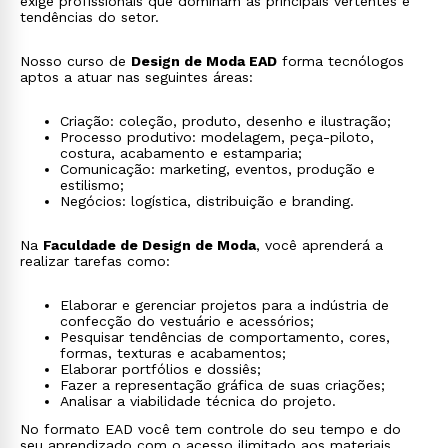
exige profissionais que dominam as principais vertentes e
tendências do setor.
Nosso curso de
Design de Moda EAD
forma tecnólogos
aptos a atuar nas seguintes áreas:
Criação: coleção, produto, desenho e ilustração;
Processo produtivo: modelagem, peça-piloto,
costura, acabamento e estamparia;
Comunicação: marketing, eventos, produção e
estilismo;
Negócios: logística, distribuição e branding.
Na
Faculdade de Design de Moda
, você aprenderá a
realizar tarefas como:
Elaborar e gerenciar projetos para a indústria de
confecção do vestuário e acessórios;
Pesquisar tendências de comportamento, cores,
formas, texturas e acabamentos;
Elaborar portfólios e dossiês;
Fazer a representação gráfica de suas criações;
Analisar a viabilidade técnica do projeto.
No formato EAD você tem controle do seu tempo e do
seu aprendizado com o acesso ilimitado aos materiais