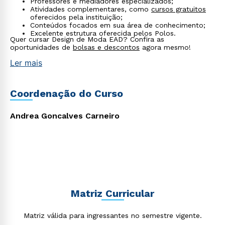
Professores e mediadores especializados;
envio de conteúdos da Cruzeiro do Sul.
Atividades complementares, como
cursos gratuitos
oferecidos pela instituição;
Conteúdos focados em sua área de conhecimento;
Excelente estrutura oferecida pelos Polos.
Quer cursar Design de Moda EAD? Confira as
oportunidades de
bolsas e descontos
agora mesmo!
Ler mais
Coordenação do Curso
Andrea Goncalves Carneiro
Matriz Curricular
Matriz válida para ingressantes no semestre vigente.