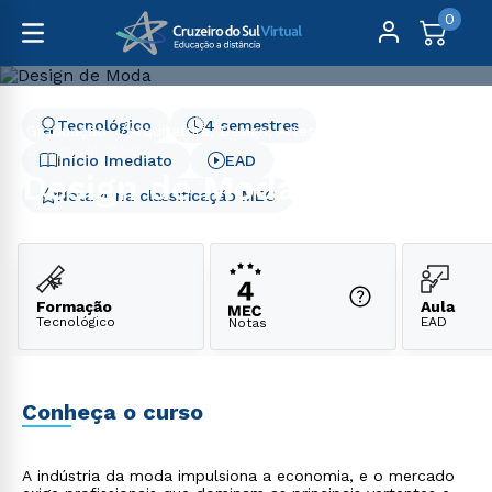
0
Tecnológico
4 semestres
Graduação
Arquitetura, Design, Artes e Moda
Design de Moda
Início Imediato
EAD
Design de Moda
Nota 4 na classificação MEC
Formação
Aula
Tecnológico
EAD
Notas
Conheça o curso
A indústria da moda impulsiona a economia, e o mercado