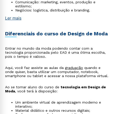
Comunicação: marketing, eventos, produção e
estilismo;
Negócios: logística, distribuição e branding.
Ler mais
Diferenciais do curso de Design de Moda
Entrar no mundo da moda podendo contar com a
tecnologia proporcionada pelo EAD é uma ótima escolha,
Rápido e fácil
pois o tempo é valioso.
WhatsApp
ou
Aqui, você faz assiste as aulas da
graduação
quando e
onde quiser, basta utilizar um computador, notebook,
smartphone ou tablet e acessar a nossa plataforma virtual.
Ao se tornar aluno do curso de
tecnologia em Design de
Moda
, você terá à disposição:
Um ambiente virtual de aprendizagem moderno e
Estou de acordo com a
interativo;
Política de Privacidade.
e
Material didático e outros recursos digitais;
autorizo que meus dados sejam utilizados para o