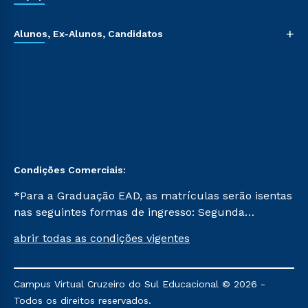
+
Alunos, Ex-Alunos, Candidatos
Condições Comerciais:
*Para a Graduação EAD, as matrículas serão isentas
nas seguintes formas de ingresso: Segunda
Graduação, Segunda Graduação 2.0 e Transferência.
abrir todas as condições vigentes
Já para as demais, a taxa de matrícula será de R$
49. *Para a Pós-graduação EAD, as ofertas
mencionadas são referentes aos cursos: Ensino
Campus Virtual Cruzeiro do Sul Educacional © 2026 -
Religioso, Geografia para a Docência e Metodologia
Todos os direitos reservados.